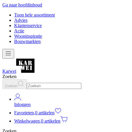
Ga naar hoofdinhoud
Toon hele assortiment
Advies
Klantenservice
Actie
Wooninspiratie
Bouwmarkten
Karwei
Zoeken
Zoeken
Inloggen
Favorieten
,
0 artikelen
Winkelwagen
,
0 artikelen
Zoeken