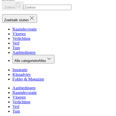
Zoeken
Zoekbalk sluiten
Raamdecoratie
Vloeren
Verlichting
Verf
Tuin
Aanbiedingen
Alle categorieën
Alles
Inspiratie
Klusadvies
Folder & Magazine
Aanbiedingen
Raamdecoratie
Vloeren
Verlichting
Verf
Tuin