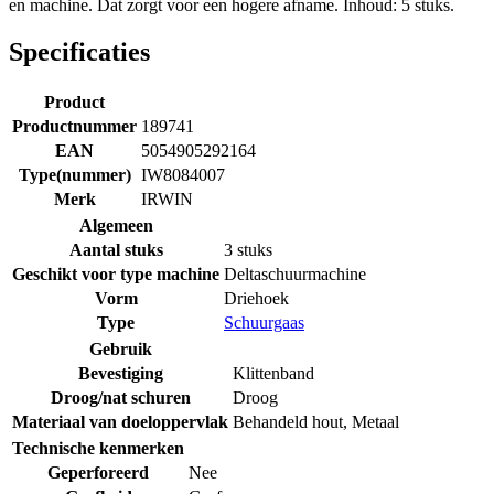
en machine. Dat zorgt voor een hogere afname. Inhoud: 5 stuks.
Specificaties
Product
Productnummer
189741
EAN
5054905292164
Type(nummer)
IW8084007
Merk
IRWIN
Algemeen
Aantal stuks
3 stuks
Geschikt voor type machine
Deltaschuurmachine
Vorm
Driehoek
Type
Schuurgaas
Gebruik
Bevestiging
Klittenband
Droog/nat schuren
Droog
Materiaal van doeloppervlak
Behandeld hout
,
Metaal
Technische kenmerken
Geperforeerd
Nee