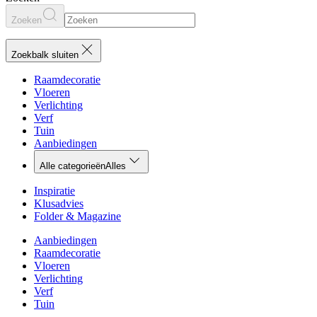
Zoeken
Zoekbalk sluiten
Raamdecoratie
Vloeren
Verlichting
Verf
Tuin
Aanbiedingen
Alle categorieën
Alles
Inspiratie
Klusadvies
Folder & Magazine
Aanbiedingen
Raamdecoratie
Vloeren
Verlichting
Verf
Tuin