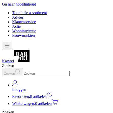
Ga naar hoofdinhoud
Toon hele assortiment
Advies
Klantenservice
Actie
Wooninspiratie
Bouwmarkten
Karwei
Zoeken
Zoeken
Inloggen
Favorieten
,
0 artikelen
Winkelwagen
,
0 artikelen
Zoeken