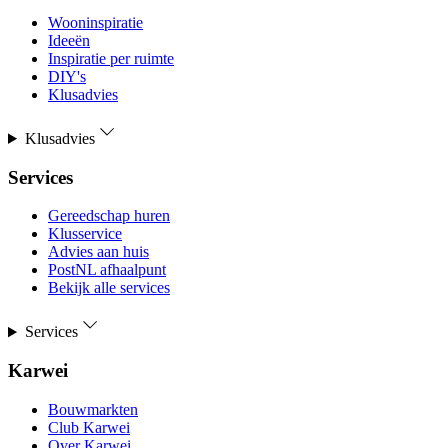
Wooninspiratie
Ideeën
Inspiratie per ruimte
DIY's
Klusadvies
Klusadvies
Services
Gereedschap huren
Klusservice
Advies aan huis
PostNL afhaalpunt
Bekijk alle services
Services
Karwei
Bouwmarkten
Club Karwei
Over Karwei