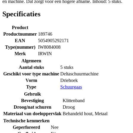
en machine. Dat zorgt voor een hogere afname. Inhoud: 5 stuks.
Specificaties
Product
Productnummer
189746
EAN
5054905292171
Type(nummer)
IW8084008
Merk
IRWIN
Algemeen
Aantal stuks
5 stuks
Geschikt voor type machine
Deltaschuurmachine
Vorm
Driehoek
Type
Schuurgaas
Gebruik
Bevestiging
Klittenband
Droog/nat schuren
Droog
Materiaal van doeloppervlak
Behandeld hout
,
Metaal
Technische kenmerken
Geperforeerd
Nee