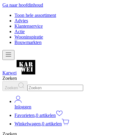
Ga naar hoofdinhoud
Toon hele assortiment
Advies
Klantenservice
Actie
Wooninspiratie
Bouwmarkten
Karwei
Zoeken
Zoeken
Inloggen
Favorieten
,
0 artikelen
Winkelwagen
,
0 artikelen
Zoeken