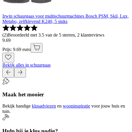
Irwin schuurgaas voor multischuurmachines Bosch PSM, Skil, Lux,
Metabo, zelfklevend K240, 5 stuks
(
2
)
Beoordeeld met 3.5 van de 5 sterren, 2 klantreviews
9
.
69
Prijs: 9.69 euro
Bekijk alles in schuurgaas
Maak het mooier
Bekijk handige
klusadviezen
en
wooninspiratie
voor jouw huis en
tuin.
Hulp bij je klus nodig?