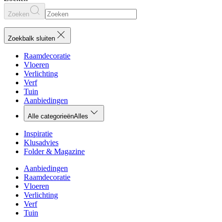
Zoeken
Zoekbalk sluiten
Raamdecoratie
Vloeren
Verlichting
Verf
Tuin
Aanbiedingen
Alle categorieën
Alles
Inspiratie
Klusadvies
Folder & Magazine
Aanbiedingen
Raamdecoratie
Vloeren
Verlichting
Verf
Tuin