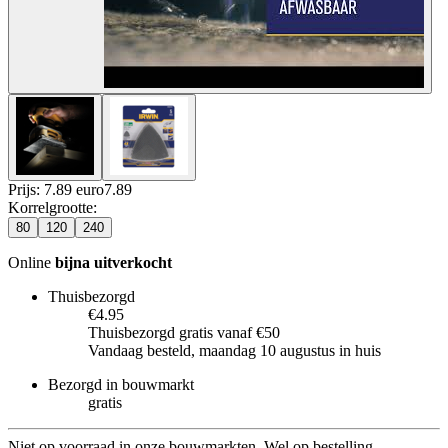
Prijs: 7.89 euro
7
.
89
Korrelgrootte
:
80
120
240
Online
bijna uitverkocht
Thuisbezorgd
€4.95
Thuisbezorgd gratis vanaf €50
Vandaag besteld, maandag 10 augustus in huis
Bezorgd in bouwmarkt
gratis
Niet op voorraad in onze bouwmarkten. Wel op bestelling