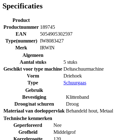
Specificaties
Product
Productnummer
189745
EAN
5054905302597
Type(nummer)
IW8083427
Merk
IRWIN
Algemeen
Aantal stuks
5 stuks
Geschikt voor type machine
Deltaschuurmachine
Vorm
Driehoek
Type
Schuurgaas
Gebruik
Bevestiging
Klittenband
Droog/nat schuren
Droog
Materiaal van doeloppervlak
Behandeld hout
,
Metaal
Technische kenmerken
Geperforeerd
Nee
Grofheid
Middelgrof
Korrelgrootte
120