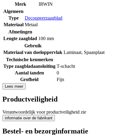
Merk
IRWIN
Algemeen
Type
Decoupeerzaagblad
Materiaal
Metaal
Afmetingen
Lengte zaagblad
100 mm
Gebruik
Materiaal van doeloppervlak
Laminaat
,
Spaanplaat
Technische kenmerken
Type zaagbladaansluiting
T-schacht
Aantal tanden
0
Grofheid
Fijn
Lees meer
Productveiligheid
Verantwoordelijk voor productveiligheid zie
informatie over de fabrikant
Bestel- en bezorginformatie