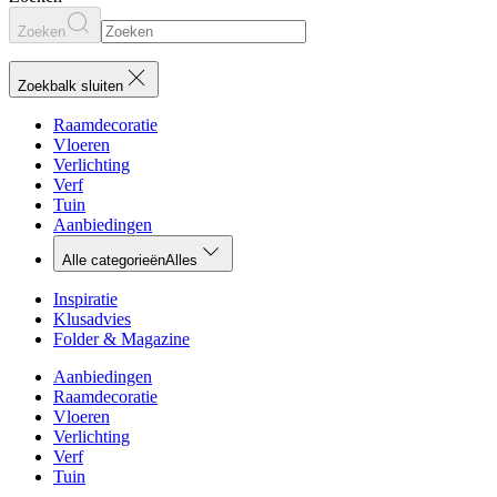
Zoeken
Zoekbalk sluiten
Raamdecoratie
Vloeren
Verlichting
Verf
Tuin
Aanbiedingen
Alle categorieën
Alles
Inspiratie
Klusadvies
Folder & Magazine
Aanbiedingen
Raamdecoratie
Vloeren
Verlichting
Verf
Tuin