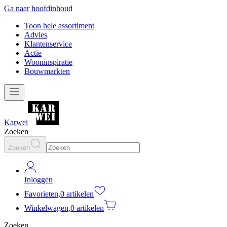
Ga naar hoofdinhoud
Toon hele assortiment
Advies
Klantenservice
Actie
Wooninspiratie
Bouwmarkten
Karwei
Zoeken
Zoeken
Inloggen
Favorieten
,
0 artikelen
Winkelwagen
,
0 artikelen
Zoeken