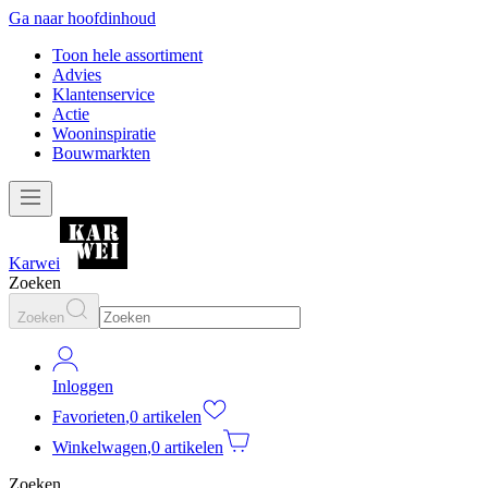
Ga naar hoofdinhoud
Toon hele assortiment
Advies
Klantenservice
Actie
Wooninspiratie
Bouwmarkten
Karwei
Zoeken
Zoeken
Inloggen
Favorieten
,
0 artikelen
Winkelwagen
,
0 artikelen
Zoeken