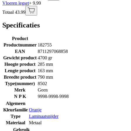
Vloeren legset
+ 9.99
Totaal 43.99
Specificaties
Product
Productnummer
182755
EAN
8711297068858
Gewicht product
4700 gr
Hoogte product
285 mm
Lengte product
163 mm
Breedte product
790 mm
Type(nummer)
8502
Merk
Geen
N P K
9998-9998-9998
Algemeen
Kleurfamilie
Oranje
Type
Laminaatsnijder
Materiaal
Metaal
Gebruik