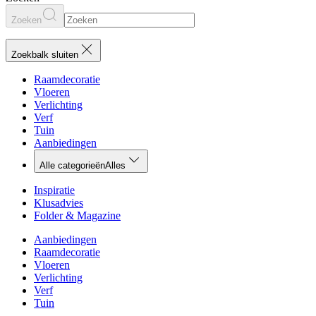
Zoeken
Zoekbalk sluiten
Raamdecoratie
Vloeren
Verlichting
Verf
Tuin
Aanbiedingen
Alle categorieën
Alles
Inspiratie
Klusadvies
Folder & Magazine
Aanbiedingen
Raamdecoratie
Vloeren
Verlichting
Verf
Tuin