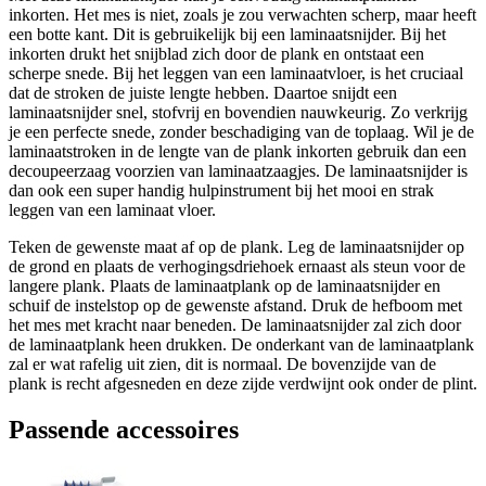
inkorten. Het mes is niet, zoals je zou verwachten scherp, maar heeft
een botte kant. Dit is gebruikelijk bij een laminaatsnijder. Bij het
inkorten drukt het snijblad zich door de plank en ontstaat een
scherpe snede. Bij het leggen van een laminaatvloer, is het cruciaal
dat de stroken de juiste lengte hebben. Daartoe snijdt een
laminaatsnijder snel, stofvrij en bovendien nauwkeurig. Zo verkrijg
je een perfecte snede, zonder beschadiging van de toplaag. Wil je de
laminaatstroken in de lengte van de plank inkorten gebruik dan een
decoupeerzaag voorzien van laminaatzaagjes. De laminaatsnijder is
dan ook een super handig hulpinstrument bij het mooi en strak
leggen van een laminaat vloer.
Teken de gewenste maat af op de plank. Leg de laminaatsnijder op
de grond en plaats de verhogingsdriehoek ernaast als steun voor de
langere plank. Plaats de laminaatplank op de laminaatsnijder en
schuif de instelstop op de gewenste afstand. Druk de hefboom met
het mes met kracht naar beneden. De laminaatsnijder zal zich door
de laminaatplank heen drukken. De onderkant van de laminaatplank
zal er wat rafelig uit zien, dit is normaal. De bovenzijde van de
plank is recht afgesneden en deze zijde verdwijnt ook onder de plint.
Passende accessoires