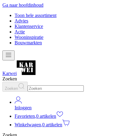
Ga naar hoofdinhoud
Toon hele assortiment
Advies
Klantenservice
Actie
Wooninspiratie
Bouwmarkten
Karwei
Zoeken
Zoeken
Inloggen
Favorieten
,
0 artikelen
Winkelwagen
,
0 artikelen
Zoeken