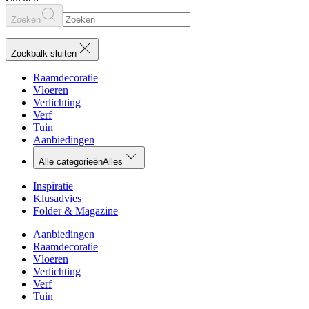
Zoeken
Zoekbalk sluiten
Raamdecoratie
Vloeren
Verlichting
Verf
Tuin
Aanbiedingen
Alle categorieën
Alles
Inspiratie
Klusadvies
Folder & Magazine
Aanbiedingen
Raamdecoratie
Vloeren
Verlichting
Verf
Tuin