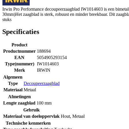
Irwin Pro Performance decoupeerzaagblad IW1014603 is een bimetale
30mm)Het zaagblad is sterk, robuust en minder breekbaar. Dit zaagbla
stuks
Specificaties
Product
Productnummer
188694
EAN
5054905293154
Type(nummer)
IW1014603
Merk
IRWIN
Algemeen
Type
Decoupeerzaagblad
Materiaal
Metaal
Afmetingen
Lengte zaagblad
100 mm
Gebruik
Materiaal van doeloppervlak
Hout
,
Metaal
Technische kenmerken