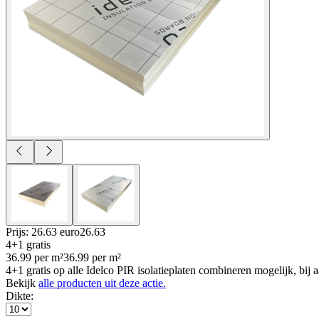
Prijs: 26.63 euro
26
.
63
4+1 gratis
36.99
per
m²
36.99
per
m²
4+1 gratis op alle Idelco PIR isolatieplaten combineren mogelijk, bij
Bekijk
alle producten uit deze actie.
Dikte
: