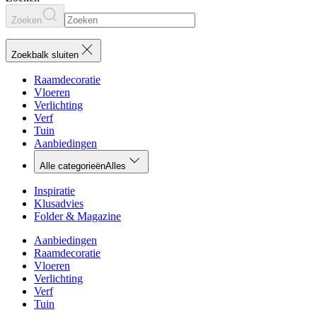
Zoeken
Zoekbalk sluiten
Raamdecoratie
Vloeren
Verlichting
Verf
Tuin
Aanbiedingen
Alle categorieën
Alles
Inspiratie
Klusadvies
Folder & Magazine
Aanbiedingen
Raamdecoratie
Vloeren
Verlichting
Verf
Tuin