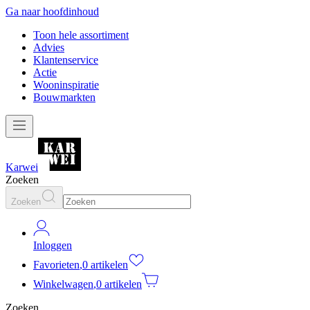
Ga naar hoofdinhoud
Toon hele assortiment
Advies
Klantenservice
Actie
Wooninspiratie
Bouwmarkten
Karwei
Zoeken
Zoeken
Inloggen
Favorieten
,
0 artikelen
Winkelwagen
,
0 artikelen
Zoeken