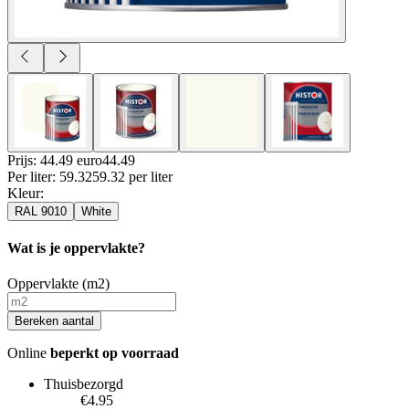
Prijs: 44.49 euro
44
.
49
Per
liter
:
59.32
59.32
per
liter
Kleur
:
RAL 9010
White
Wat is je oppervlakte?
Oppervlakte (m2)
Bereken aantal
Online
beperkt op voorraad
Thuisbezorgd
€4.95