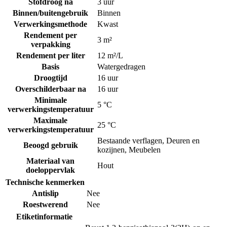
Stofdroog na
3 uur
Binnen/buitengebruik
Binnen
Verwerkingsmethode
Kwast
Rendement per
3 m²
verpakking
Rendement per liter
12 m²/L
Basis
Watergedragen
Droogtijd
16 uur
Overschilderbaar na
16 uur
Minimale
5 °C
verwerkingstemperatuur
Maximale
25 °C
verwerkingstemperatuur
Bestaande verflagen
,
Deuren en
Beoogd gebruik
kozijnen
,
Meubelen
Materiaal van
Hout
doeloppervlak
Technische kenmerken
Antislip
Nee
Roestwerend
Nee
Etiketinformatie