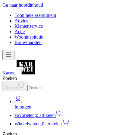
Ga naar hoofdinhoud
Toon hele assortiment
Advies
Klantenservice
Actie
Wooninspiratie
Bouwmarkten
Karwei
Zoeken
Zoeken
Inloggen
Favorieten
,
0 artikelen
Winkelwagen
,
0 artikelen
Zoeken