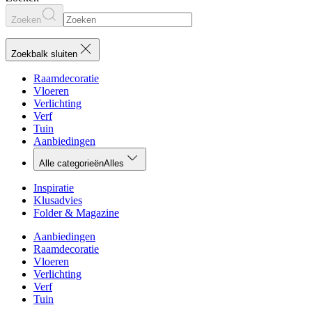
Zoeken
Zoekbalk sluiten
Raamdecoratie
Vloeren
Verlichting
Verf
Tuin
Aanbiedingen
Alle categorieën
Alles
Inspiratie
Klusadvies
Folder & Magazine
Aanbiedingen
Raamdecoratie
Vloeren
Verlichting
Verf
Tuin