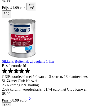
41
.
99
Prijs: 41.99 euro
Sikkens Buitenlak zijdeglans 1 liter
Best beoordeeld
(
13
)
Beoordeeld met 5.0 van de 5 sterren, 13 klantreviews
51.74
met Club Karwei
25% korting
25% korting
25% korting, voordeelprijs: 51.74 euro met Club Karwei
68
.
99
Prijs: 68.99 euro