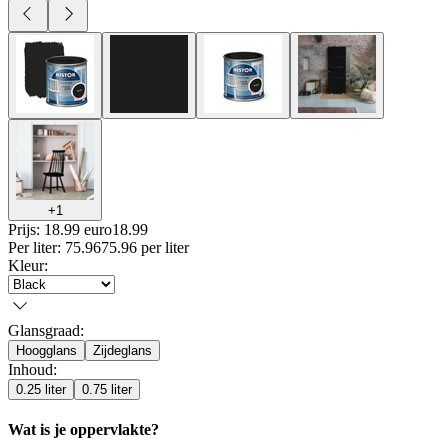
+
1
Prijs: 18.99 euro
18
.
99
Per
liter
:
75.96
75.96
per
liter
Kleur
:
Glansgraad
:
Hoogglans
Zijdeglans
Inhoud
:
0.25 liter
0.75 liter
Wat is je oppervlakte?