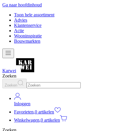
Ga naar hoofdinhoud
Toon hele assortiment
Advies
Klantenservice
Actie
Wooninspiratie
Bouwmarkten
Karwei
Zoeken
Zoeken
Inloggen
Favorieten
,
0 artikelen
Winkelwagen
,
0 artikelen
Zoeken