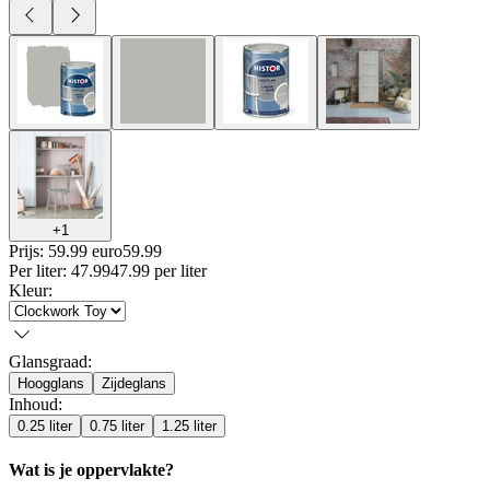
+
1
Prijs: 59.99 euro
59
.
99
Per
liter
:
47.99
47.99
per
liter
Kleur
:
Glansgraad
:
Hoogglans
Zijdeglans
Inhoud
:
0.25 liter
0.75 liter
1.25 liter
Wat is je oppervlakte?