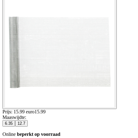
Prijs: 15.99 euro
15
.
99
Maaswijdte
:
6.35
12.7
Online
beperkt op voorraad