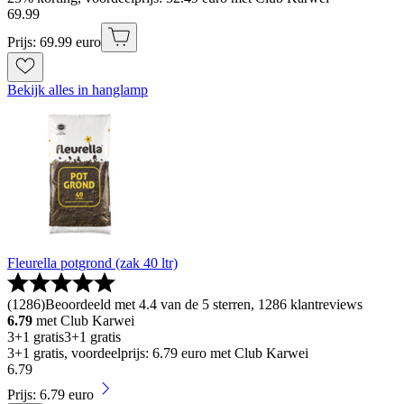
69
.
99
Prijs: 69.99 euro
Bekijk alles in hanglamp
Fleurella potgrond (zak 40 ltr)
(
1286
)
Beoordeeld met 4.4 van de 5 sterren, 1286 klantreviews
6.79
met Club Karwei
3+1 gratis
3+1 gratis
3+1 gratis, voordeelprijs: 6.79 euro met Club Karwei
6
.
79
Prijs: 6.79 euro