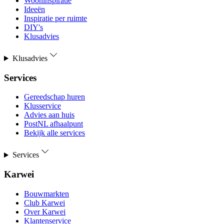
Wooninspiratie
Ideeën
Inspiratie per ruimte
DIY's
Klusadvies
Klusadvies
Services
Gereedschap huren
Klusservice
Advies aan huis
PostNL afhaalpunt
Bekijk alle services
Services
Karwei
Bouwmarkten
Club Karwei
Over Karwei
Klantenservice