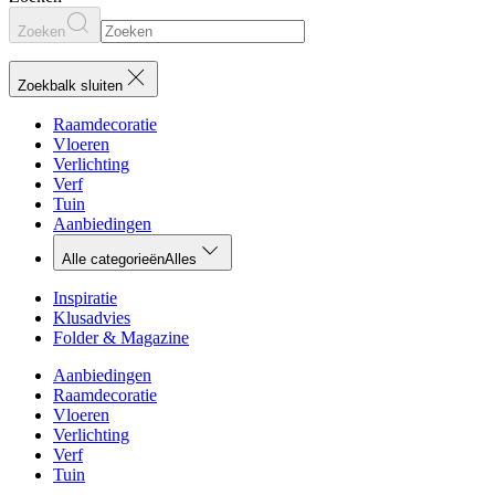
Zoeken
Zoekbalk sluiten
Raamdecoratie
Vloeren
Verlichting
Verf
Tuin
Aanbiedingen
Alle categorieën
Alles
Inspiratie
Klusadvies
Folder & Magazine
Aanbiedingen
Raamdecoratie
Vloeren
Verlichting
Verf
Tuin