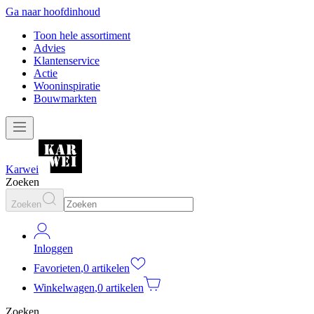
Ga naar hoofdinhoud
Toon hele assortiment
Advies
Klantenservice
Actie
Wooninspiratie
Bouwmarkten
Karwei
Zoeken
Zoeken
Inloggen
Favorieten
,
0 artikelen
Winkelwagen
,
0 artikelen
Zoeken