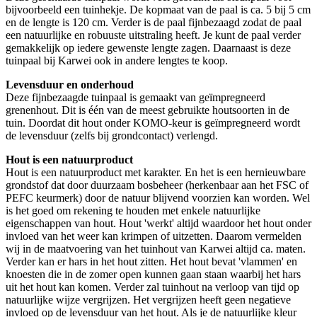
bijvoorbeeld een tuinhekje. De kopmaat van de paal is ca. 5 bij 5 cm
en de lengte is 120 cm. Verder is de paal fijnbezaagd zodat de paal
een natuurlijke en robuuste uitstraling heeft. Je kunt de paal verder
gemakkelijk op iedere gewenste lengte zagen. Daarnaast is deze
tuinpaal bij Karwei ook in andere lengtes te koop.
Levensduur en onderhoud
Deze fijnbezaagde tuinpaal is gemaakt van geïmpregneerd
grenenhout. Dit is één van de meest gebruikte houtsoorten in de
tuin. Doordat dit hout onder KOMO-keur is geïmpregneerd wordt
de levensduur (zelfs bij grondcontact) verlengd.
Hout is een natuurproduct
Hout is een natuurproduct met karakter. En het is een hernieuwbare
grondstof dat door duurzaam bosbeheer (herkenbaar aan het FSC of
PEFC keurmerk) door de natuur blijvend voorzien kan worden. Wel
is het goed om rekening te houden met enkele natuurlijke
eigenschappen van hout. Hout 'werkt' altijd waardoor het hout onder
invloed van het weer kan krimpen of uitzetten. Daarom vermelden
wij in de maatvoering van het tuinhout van Karwei altijd ca. maten.
Verder kan er hars in het hout zitten. Het hout bevat 'vlammen' en
knoesten die in de zomer open kunnen gaan staan waarbij het hars
uit het hout kan komen. Verder zal tuinhout na verloop van tijd op
natuurlijke wijze vergrijzen. Het vergrijzen heeft geen negatieve
invloed op de levensduur van het hout. Als je de natuurlijke kleur