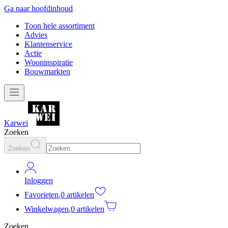
Ga naar hoofdinhoud
Toon hele assortiment
Advies
Klantenservice
Actie
Wooninspiratie
Bouwmarkten
Karwei
Zoeken
Zoeken
Inloggen
Favorieten
,
0 artikelen
Winkelwagen
,
0 artikelen
Zoeken