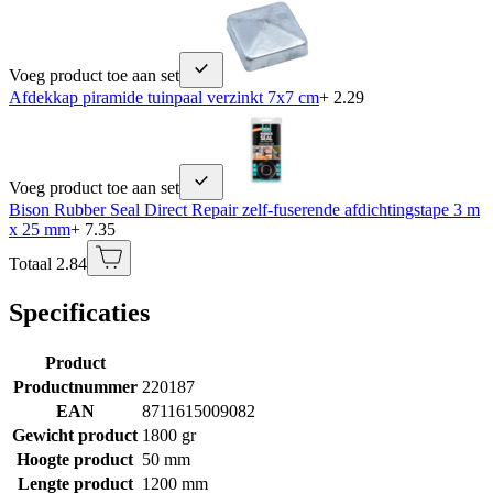
Voeg product toe aan set
Afdekkap piramide tuinpaal verzinkt 7x7 cm
+ 2.29
Voeg product toe aan set
Bison Rubber Seal Direct Repair zelf-fuserende afdichtingstape 3 m
x 25 mm
+ 7.35
Totaal 2.84
Specificaties
Product
Productnummer
220187
EAN
8711615009082
Gewicht product
1800 gr
Hoogte product
50 mm
Lengte product
1200 mm