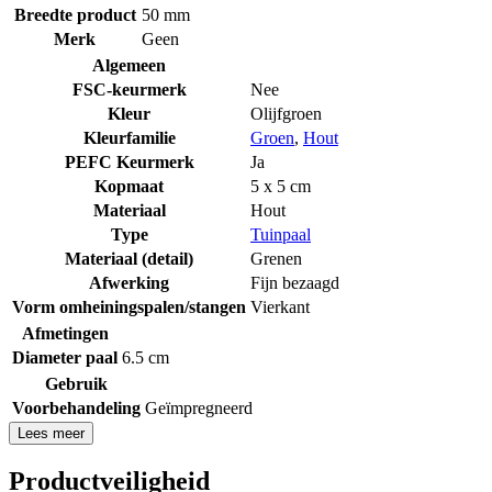
Breedte product
50 mm
Merk
Geen
Algemeen
FSC-keurmerk
Nee
Kleur
Olijfgroen
Kleurfamilie
Groen
,
Hout
PEFC Keurmerk
Ja
Kopmaat
5 x 5 cm
Materiaal
Hout
Type
Tuinpaal
Materiaal (detail)
Grenen
Afwerking
Fijn bezaagd
Vorm omheiningspalen/stangen
Vierkant
Afmetingen
Diameter paal
6.5 cm
Gebruik
Voorbehandeling
Geïmpregneerd
Lees meer
Productveiligheid