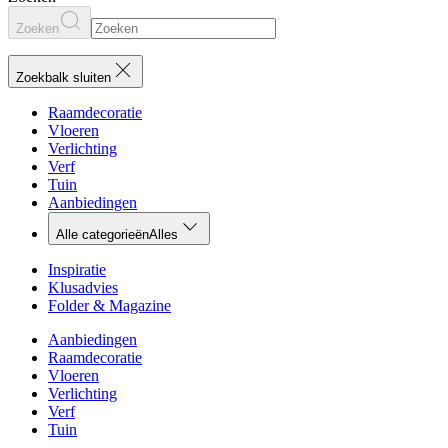
Zoeken
Zoekbalk sluiten
Raamdecoratie
Vloeren
Verlichting
Verf
Tuin
Aanbiedingen
Alle categorieën
Alles
Inspiratie
Klusadvies
Folder & Magazine
Aanbiedingen
Raamdecoratie
Vloeren
Verlichting
Verf
Tuin