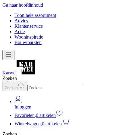
Ga naar hoofdinhoud
Toon hele assortiment
Advies
Klantenservice
Actie
Wooninspiratie
Bouwmarkten
Karwei
Zoeken
Zoeken
Inloggen
Favorieten
,
0 artikelen
Winkelwagen
,
0 artikelen
Zoeken