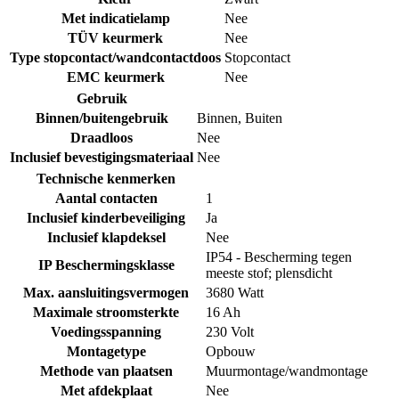
Met indicatielamp
Nee
TÜV keurmerk
Nee
Type stopcontact/wandcontactdoos
Stopcontact
EMC keurmerk
Nee
Gebruik
Binnen/buitengebruik
Binnen
,
Buiten
Draadloos
Nee
Inclusief bevestigingsmateriaal
Nee
Technische kenmerken
Aantal contacten
1
Inclusief kinderbeveiliging
Ja
Inclusief klapdeksel
Nee
IP54 - Bescherming tegen
IP Beschermingsklasse
meeste stof; plensdicht
Max. aansluitingsvermogen
3680 Watt
Maximale stroomsterkte
16 Ah
Voedingsspanning
230 Volt
Montagetype
Opbouw
Methode van plaatsen
Muurmontage/wandmontage
Met afdekplaat
Nee