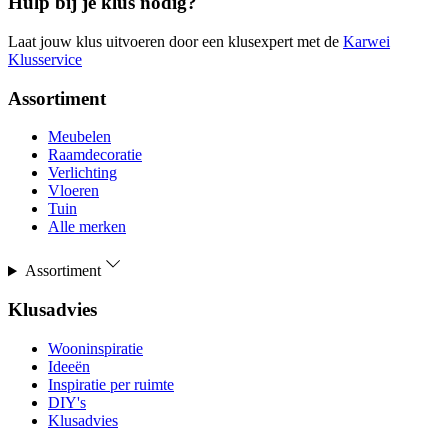
Hulp bij je klus nodig?
Laat jouw klus uitvoeren door een klusexpert met de
Karwei
Klusservice
Assortiment
Meubelen
Raamdecoratie
Verlichting
Vloeren
Tuin
Alle merken
Assortiment
Klusadvies
Wooninspiratie
Ideeën
Inspiratie per ruimte
DIY's
Klusadvies