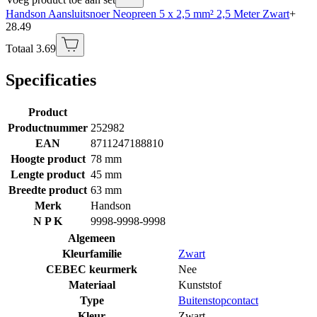
Handson Aansluitsnoer Neopreen 5 x 2,5 mm² 2,5 Meter Zwart
+
28.49
Totaal 3.69
Specificaties
Product
Productnummer
252982
EAN
8711247188810
Hoogte product
78 mm
Lengte product
45 mm
Breedte product
63 mm
Merk
Handson
N P K
9998-9998-9998
Algemeen
Kleurfamilie
Zwart
CEBEC keurmerk
Nee
Materiaal
Kunststof
Type
Buitenstopcontact
Kleur
Zwart