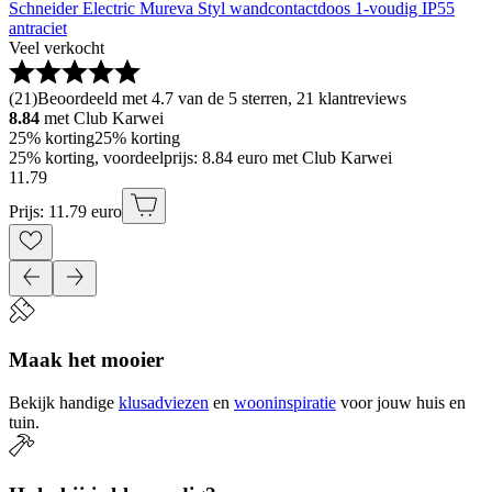
Schneider Electric Mureva Styl wandcontactdoos 1-voudig IP55
antraciet
Veel verkocht
(
21
)
Beoordeeld met 4.7 van de 5 sterren, 21 klantreviews
8.84
met Club Karwei
25% korting
25% korting
25% korting, voordeelprijs: 8.84 euro met Club Karwei
11
.
79
Prijs: 11.79 euro
Maak het mooier
Bekijk handige
klusadviezen
en
wooninspiratie
voor jouw huis en
tuin.