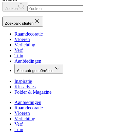
Zoeken
Zoekbalk sluiten
Raamdecoratie
Vloeren
Verlichting
Verf
Tuin
Aanbiedingen
Alle categorieën
Alles
Inspiratie
Klusadvies
Folder & Magazine
Aanbiedingen
Raamdecoratie
Vloeren
Verlichting
Verf
Tuin