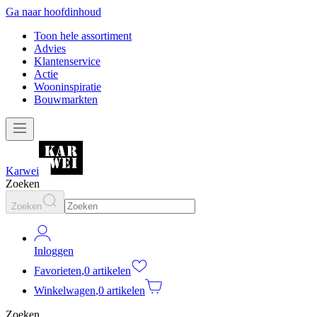
Ga naar hoofdinhoud
Toon hele assortiment
Advies
Klantenservice
Actie
Wooninspiratie
Bouwmarkten
Karwei
Zoeken
Zoeken
Inloggen
Favorieten
,
0 artikelen
Winkelwagen
,
0 artikelen
Zoeken