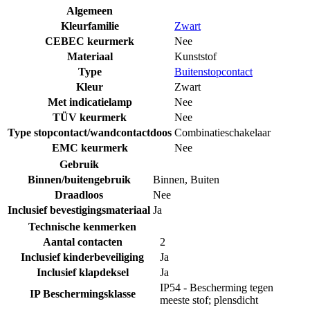
Algemeen
Kleurfamilie
Zwart
CEBEC keurmerk
Nee
Materiaal
Kunststof
Type
Buitenstopcontact
Kleur
Zwart
Met indicatielamp
Nee
TÜV keurmerk
Nee
Type stopcontact/wandcontactdoos
Combinatieschakelaar
EMC keurmerk
Nee
Gebruik
Binnen/buitengebruik
Binnen
,
Buiten
Draadloos
Nee
Inclusief bevestigingsmateriaal
Ja
Technische kenmerken
Aantal contacten
2
Inclusief kinderbeveiliging
Ja
Inclusief klapdeksel
Ja
IP54 - Bescherming tegen
IP Beschermingsklasse
meeste stof; plensdicht