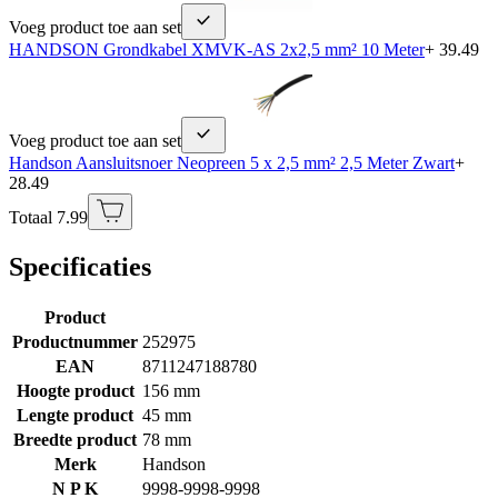
Voeg product toe aan set
HANDSON Grondkabel XMVK-AS 2x2,5 mm² 10 Meter
+ 39.49
Voeg product toe aan set
Handson Aansluitsnoer Neopreen 5 x 2,5 mm² 2,5 Meter Zwart
+
28.49
Totaal 7.99
Specificaties
Product
Productnummer
252975
EAN
8711247188780
Hoogte product
156 mm
Lengte product
45 mm
Breedte product
78 mm
Merk
Handson
N P K
9998-9998-9998