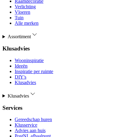
Raamdecoratie
Verlichting
Vloeren
Tuin
Alle merken
Assortiment
Klusadvies
Wooninspiratie
Ideeën
Inspiratie per ruimte
DIY's
Klusadvies
Klusadvies
Services
Gereedschap huren
Klusservice
Advies aan huis
PostNL afhaalpunt