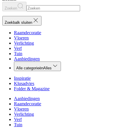
Zoeken
Zoekbalk sluiten
Raamdecoratie
Vloeren
Verlichting
Verf
Tuin
Aanbiedingen
Alle categorieën
Alles
Inspiratie
Klusadvies
Folder & Magazine
Aanbiedingen
Raamdecoratie
Vloeren
Verlichting
Verf
Tuin