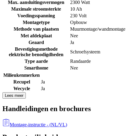
Max. aansluitingsvermogen
2300 Watt
Maximale stroomsterkte
10 Ah
Voedingsspanning
230 Volt
Montagetype
Opbouw
Methode van plaatsen
Muurmontage/wandmontage
Met afdekplaat
Nee
Geaard
Ja
Bevestigingsmethode
Schroefsysteem
elektrische benodigdheden
Type aarde
Randaarde
Smarthome
Nee
Milieukenmerken
Recupel
Ja
Wecycle
Ja
Lees meer
Handleidingen en brochures
Montage-instructie
- (
NL/VL
)