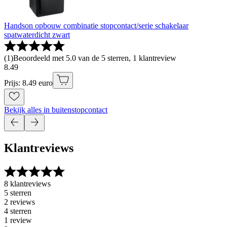
Handson opbouw combinatie stopcontact/serie schakelaar
spatwaterdicht zwart
(
1
)
Beoordeeld met 5.0 van de 5 sterren, 1 klantreview
8
.
49
Prijs: 8.49 euro
Bekijk alles in buitenstopcontact
Klantreviews
8 klantreviews
5 sterren
2 reviews
4 sterren
1 review