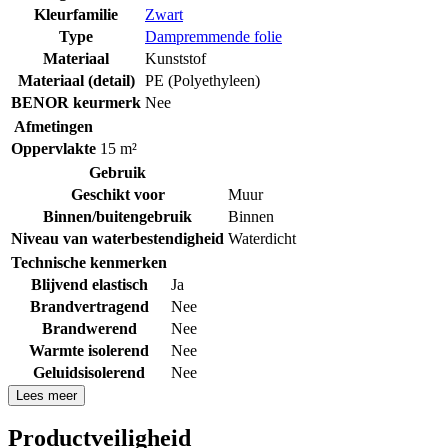
Kleurfamilie
Zwart
Type
Dampremmende folie
Materiaal
Kunststof
Materiaal (detail)
PE (Polyethyleen)
BENOR keurmerk
Nee
Afmetingen
Oppervlakte
15 m²
Gebruik
Geschikt voor
Muur
Binnen/buitengebruik
Binnen
Niveau van waterbestendigheid
Waterdicht
Technische kenmerken
Blijvend elastisch
Ja
Brandvertragend
Nee
Brandwerend
Nee
Warmte isolerend
Nee
Geluidsisolerend
Nee
Lees meer
Productveiligheid