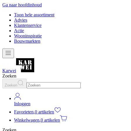
Ga naar hoofdinhoud
Toon hele assortiment
Advies
Klantenservice
Actie
Wooninspiratie
Bouwmarkten
Karwei
Zoeken
Zoeken
Inloggen
Favorieten
,
0 artikelen
Winkelwagen
,
0 artikelen
Zoeken