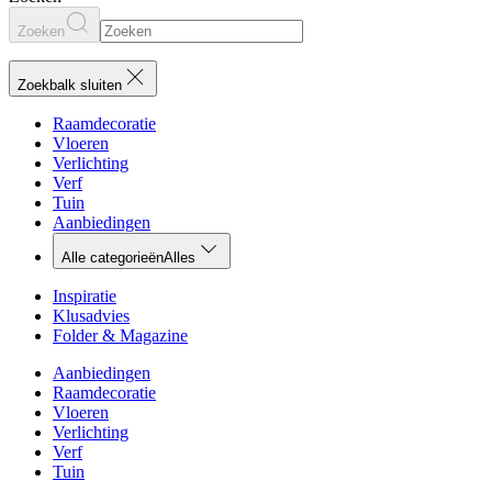
Zoeken
Zoekbalk sluiten
Raamdecoratie
Vloeren
Verlichting
Verf
Tuin
Aanbiedingen
Alle categorieën
Alles
Inspiratie
Klusadvies
Folder & Magazine
Aanbiedingen
Raamdecoratie
Vloeren
Verlichting
Verf
Tuin