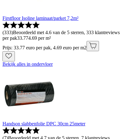
Firstfloor Isoline laminaat/parket 7,2m²
(
333
)
Beoordeeld met 4.6 van de 5 sterren, 333 klantreviews
per pak
33
.
77
4.69 per m²
Prijs: 33.77 euro per pak, 4.69 euro per m2
Bekijk alles in ondervloer
Handson slabbenfolie DPC 30cm 25meter
(
7
)
Beoordeeld met 4.7 van de 5 sterren, 7 klantreviews