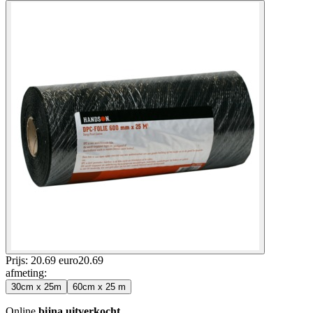
Prijs: 20.69 euro
20
.
69
afmeting
:
30cm x 25m
60cm x 25 m
Online
bijna uitverkocht