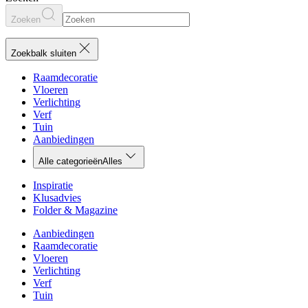
Zoeken
Zoekbalk sluiten
Raamdecoratie
Vloeren
Verlichting
Verf
Tuin
Aanbiedingen
Alle categorieën
Alles
Inspiratie
Klusadvies
Folder & Magazine
Aanbiedingen
Raamdecoratie
Vloeren
Verlichting
Verf
Tuin