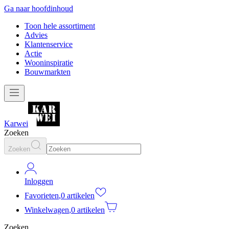
Ga naar hoofdinhoud
Toon hele assortiment
Advies
Klantenservice
Actie
Wooninspiratie
Bouwmarkten
Karwei
Zoeken
Zoeken
Inloggen
Favorieten
,
0 artikelen
Winkelwagen
,
0 artikelen
Zoeken