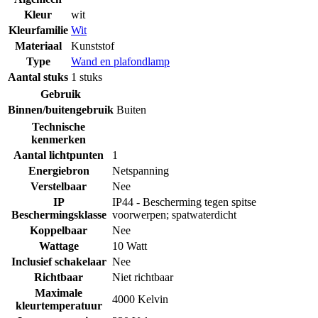
Kleur
wit
Kleurfamilie
Wit
Materiaal
Kunststof
Type
Wand en plafondlamp
Aantal stuks
1 stuks
Gebruik
Binnen/buitengebruik
Buiten
Technische
kenmerken
Aantal lichtpunten
1
Energiebron
Netspanning
Verstelbaar
Nee
IP
IP44 - Bescherming tegen spitse
Beschermingsklasse
voorwerpen; spatwaterdicht
Koppelbaar
Nee
Wattage
10 Watt
Inclusief schakelaar
Nee
Richtbaar
Niet richtbaar
Maximale
4000 Kelvin
kleurtemperatuur