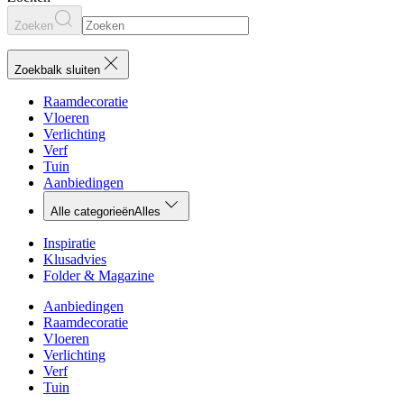
Zoeken
Zoekbalk sluiten
Raamdecoratie
Vloeren
Verlichting
Verf
Tuin
Aanbiedingen
Alle categorieën
Alles
Inspiratie
Klusadvies
Folder & Magazine
Aanbiedingen
Raamdecoratie
Vloeren
Verlichting
Verf
Tuin