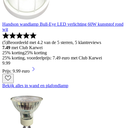
Handson wandlamp Bull-Eye LED verlichting 60W kunststof rond
wit
(
5
)
Beoordeeld met 4.2 van de 5 sterren, 5 klantreviews
7.49
met Club Karwei
25% korting
25% korting
25% korting, voordeelprijs: 7.49 euro met Club Karwei
9
.
99
Prijs: 9.99 euro
Bekijk alles in wand en plafondlamp