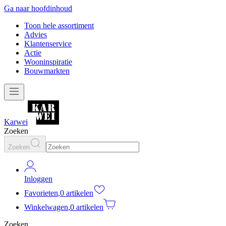
Ga naar hoofdinhoud
Toon hele assortiment
Advies
Klantenservice
Actie
Wooninspiratie
Bouwmarkten
Karwei
Zoeken
Zoeken
Inloggen
Favorieten
,
0 artikelen
Winkelwagen
,
0 artikelen
Zoeken