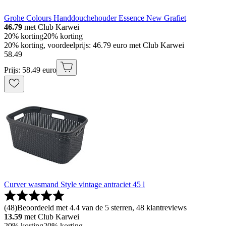
Grohe Colours Handdouchehouder Essence New Grafiet
46.79
met Club Karwei
20% korting
20% korting
20% korting, voordeelprijs: 46.79 euro met Club Karwei
58
.
49
Prijs: 58.49 euro
Curver wasmand Style vintage antraciet 45 l
(
48
)
Beoordeeld met 4.4 van de 5 sterren, 48 klantreviews
13.59
met Club Karwei
20% korting
20% korting