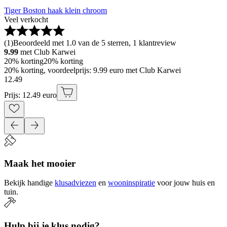
Tiger Boston haak klein chroom
Veel verkocht
(
1
)
Beoordeeld met 1.0 van de 5 sterren, 1 klantreview
9.99
met Club Karwei
20% korting
20% korting
20% korting, voordeelprijs: 9.99 euro met Club Karwei
12
.
49
Prijs: 12.49 euro
Maak het mooier
Bekijk handige
klusadviezen
en
wooninspiratie
voor jouw huis en
tuin.
Hulp bij je klus nodig?