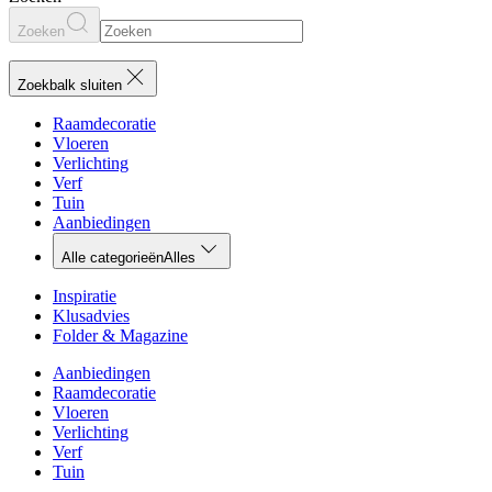
Zoeken
Zoekbalk sluiten
Raamdecoratie
Vloeren
Verlichting
Verf
Tuin
Aanbiedingen
Alle categorieën
Alles
Inspiratie
Klusadvies
Folder & Magazine
Aanbiedingen
Raamdecoratie
Vloeren
Verlichting
Verf
Tuin