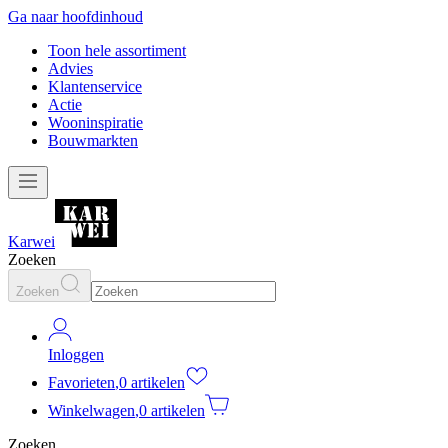
Ga naar hoofdinhoud
Toon hele assortiment
Advies
Klantenservice
Actie
Wooninspiratie
Bouwmarkten
Karwei
Zoeken
Zoeken
Inloggen
Favorieten
,
0 artikelen
Winkelwagen
,
0 artikelen
Zoeken