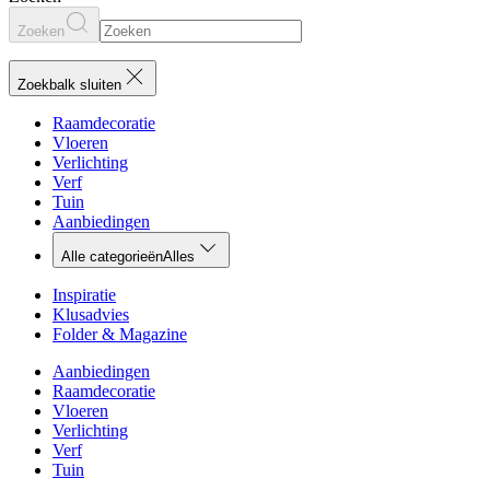
Zoeken
Zoekbalk sluiten
Raamdecoratie
Vloeren
Verlichting
Verf
Tuin
Aanbiedingen
Alle categorieën
Alles
Inspiratie
Klusadvies
Folder & Magazine
Aanbiedingen
Raamdecoratie
Vloeren
Verlichting
Verf
Tuin