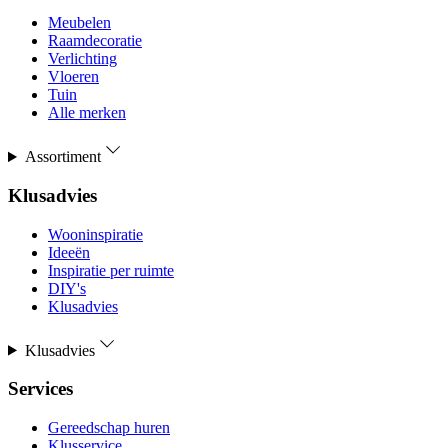
Meubelen
Raamdecoratie
Verlichting
Vloeren
Tuin
Alle merken
Assortiment
Klusadvies
Wooninspiratie
Ideeën
Inspiratie per ruimte
DIY's
Klusadvies
Klusadvies
Services
Gereedschap huren
Klusservice