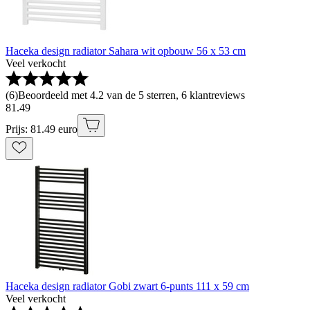
Haceka design radiator Sahara wit opbouw 56 x 53 cm
Veel verkocht
(
6
)
Beoordeeld met 4.2 van de 5 sterren, 6 klantreviews
81
.
49
Prijs: 81.49 euro
Haceka design radiator Gobi zwart 6-punts 111 x 59 cm
Veel verkocht