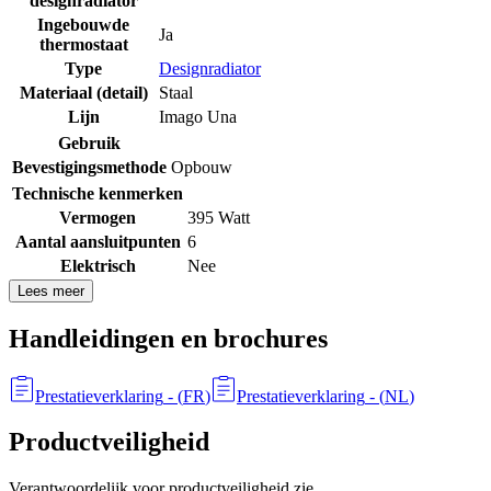
designradiator
Ingebouwde
Ja
thermostaat
Type
Designradiator
Materiaal (detail)
Staal
Lijn
Imago Una
Gebruik
Bevestigingsmethode
Opbouw
Technische kenmerken
Vermogen
395 Watt
Aantal aansluitpunten
6
Elektrisch
Nee
Lees meer
Handleidingen en brochures
Prestatieverklaring
- (
FR
)
Prestatieverklaring
- (
NL
)
Productveiligheid
Verantwoordelijk voor productveiligheid zie