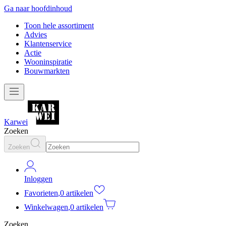
Ga naar hoofdinhoud
Toon hele assortiment
Advies
Klantenservice
Actie
Wooninspiratie
Bouwmarkten
Karwei
Zoeken
Zoeken
Inloggen
Favorieten
,
0 artikelen
Winkelwagen
,
0 artikelen
Zoeken