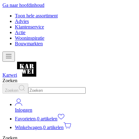
Ga naar hoofdinhoud
Toon hele assortiment
Advies
Klantenservice
Actie
Wooninspiratie
Bouwmarkten
Karwei
Zoeken
Zoeken
Inloggen
Favorieten
,
0 artikelen
Winkelwagen
,
0 artikelen
Zoeken