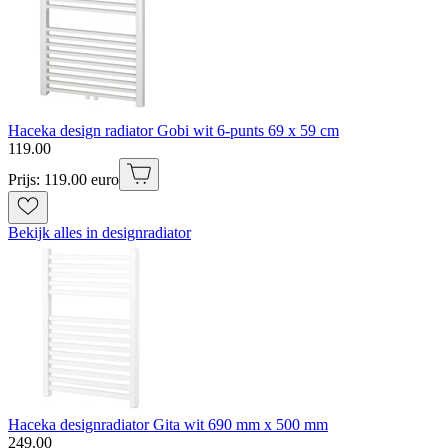
Haceka design radiator Gobi wit 6-punts 69 x 59 cm
119
.
00
Prijs: 119.00 euro
Bekijk alles in designradiator
Haceka designradiator Gita wit 690 mm x 500 mm
249
.
00