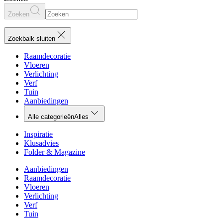
Zoeken
Zoekbalk sluiten
Raamdecoratie
Vloeren
Verlichting
Verf
Tuin
Aanbiedingen
Alle categorieën
Alles
Inspiratie
Klusadvies
Folder & Magazine
Aanbiedingen
Raamdecoratie
Vloeren
Verlichting
Verf
Tuin