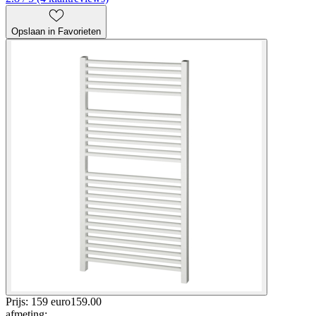
Opslaan in Favorieten
Prijs: 159 euro
159
.
00
afmeting
: