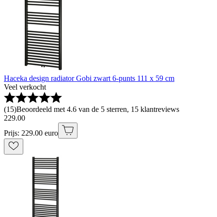
Haceka design radiator Gobi zwart 6-punts 111 x 59 cm
Veel verkocht
(
15
)
Beoordeeld met 4.6 van de 5 sterren, 15 klantreviews
229
.
00
Prijs: 229.00 euro