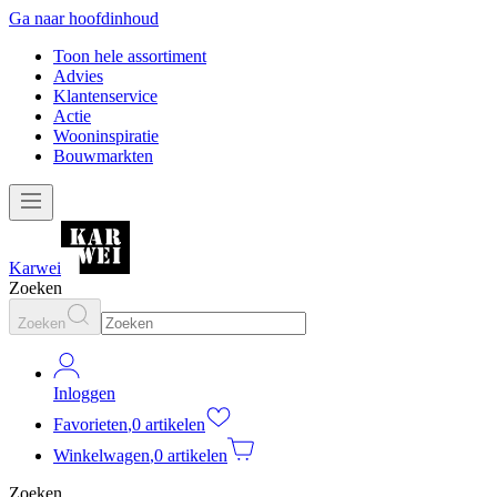
Ga naar hoofdinhoud
Toon hele assortiment
Advies
Klantenservice
Actie
Wooninspiratie
Bouwmarkten
Karwei
Zoeken
Zoeken
Inloggen
Favorieten
,
0 artikelen
Winkelwagen
,
0 artikelen
Zoeken