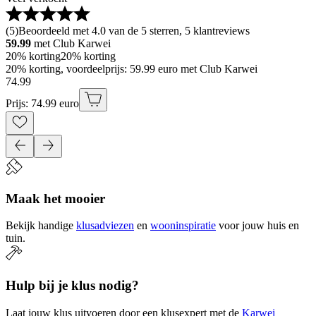
(
5
)
Beoordeeld met 4.0 van de 5 sterren, 5 klantreviews
59.99
met Club Karwei
20% korting
20% korting
20% korting, voordeelprijs: 59.99 euro met Club Karwei
74
.
99
Prijs: 74.99 euro
Maak het mooier
Bekijk handige
klusadviezen
en
wooninspiratie
voor jouw huis en
tuin.
Hulp bij je klus nodig?
Laat jouw klus uitvoeren door een klusexpert met de
Karwei