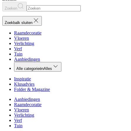
Zoeken
Zoekbalk sluiten
Raamdecoratie
Vloeren
Verlichting
Verf
Tuin
Aanbiedingen
Alle categorieën
Alles
Inspiratie
Klusadvies
Folder & Magazine
Aanbiedingen
Raamdecoratie
Vloeren
Verlichting
Verf
Tuin