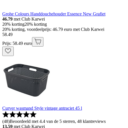
Grohe Colours Handdouchehouder Essence New Grafiet
46.79
met Club Karwei
20% korting
20% korting
20% korting, voordeelprijs: 46.79 euro met Club Karwei
58
.
49
Prijs: 58.49 euro
Curver wasmand Style vintage antraciet 45 l
(
48
)
Beoordeeld met 4.4 van de 5 sterren, 48 klantreviews
13.59
met Club Karwei