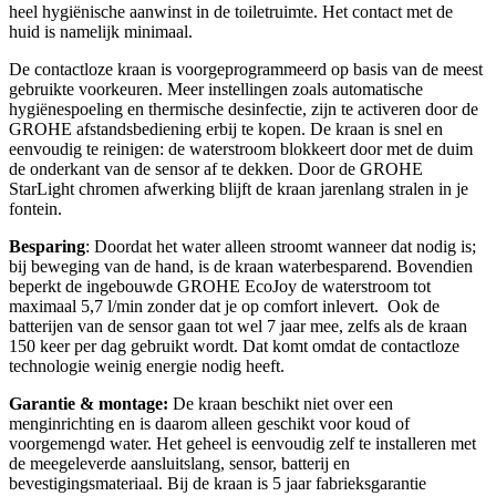
heel hygiënische aanwinst in de toiletruimte. Het contact met de
huid is namelijk minimaal.
De contactloze kraan is voorgeprogrammeerd op basis van de meest
gebruikte voorkeuren. Meer instellingen zoals automatische
hygiënespoeling en thermische desinfectie, zijn te activeren door de
GROHE afstandsbediening erbij te kopen. De kraan is snel en
eenvoudig te reinigen: de waterstroom blokkeert door met de duim
de onderkant van de sensor af te dekken. Door de GROHE
StarLight chromen afwerking blijft de kraan jarenlang stralen in je
fontein.
Besparing
: Doordat het water alleen stroomt wanneer dat nodig is;
bij beweging van de hand, is de kraan waterbesparend. Bovendien
beperkt de ingebouwde GROHE EcoJoy de waterstroom tot
maximaal 5,7 l/min zonder dat je op comfort inlevert. Ook de
batterijen van de sensor gaan tot wel 7 jaar mee, zelfs als de kraan
150 keer per dag gebruikt wordt. Dat komt omdat de contactloze
technologie weinig energie nodig heeft.
Garantie & montage:
De kraan beschikt niet over een
menginrichting en is daarom alleen geschikt voor koud of
voorgemengd water. Het geheel is eenvoudig zelf te installeren met
de meegeleverde aansluitslang, sensor, batterij en
bevestigingsmateriaal. Bij de kraan is 5 jaar fabrieksgarantie