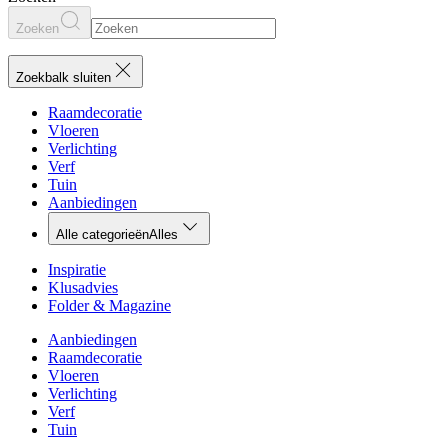
Zoeken
Zoekbalk sluiten
Raamdecoratie
Vloeren
Verlichting
Verf
Tuin
Aanbiedingen
Alle categorieën
Alles
Inspiratie
Klusadvies
Folder & Magazine
Aanbiedingen
Raamdecoratie
Vloeren
Verlichting
Verf
Tuin