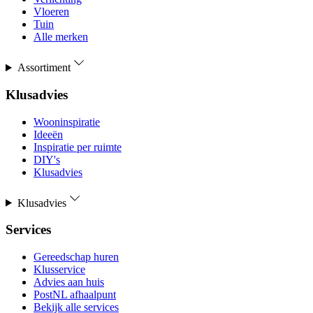
Vloeren
Tuin
Alle merken
Assortiment
Klusadvies
Wooninspiratie
Ideeën
Inspiratie per ruimte
DIY's
Klusadvies
Klusadvies
Services
Gereedschap huren
Klusservice
Advies aan huis
PostNL afhaalpunt
Bekijk alle services