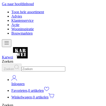
Ga naar hoofdinhoud
Toon hele assortiment
Advies
Klantenservice
Actie
Wooninspiratie
Bouwmarkten
Karwei
Zoeken
Zoeken
Inloggen
Favorieten
,
0 artikelen
Winkelwagen
,
0 artikelen
Zoeken