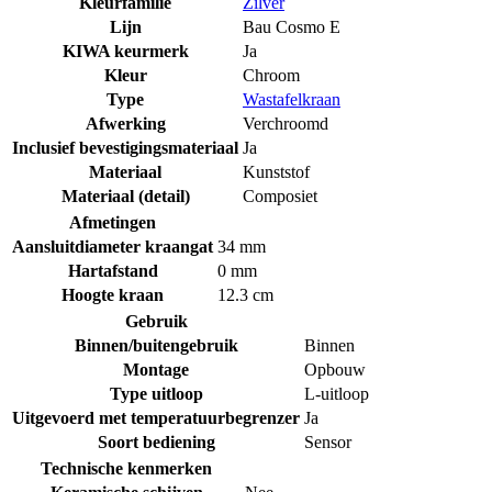
Kleurfamilie
Zilver
Lijn
Bau Cosmo E
KIWA keurmerk
Ja
Kleur
Chroom
Type
Wastafelkraan
Afwerking
Verchroomd
Inclusief bevestigingsmateriaal
Ja
Materiaal
Kunststof
Materiaal (detail)
Composiet
Afmetingen
Aansluitdiameter kraangat
34 mm
Hartafstand
0 mm
Hoogte kraan
12.3 cm
Gebruik
Binnen/buitengebruik
Binnen
Montage
Opbouw
Type uitloop
L-uitloop
Uitgevoerd met temperatuurbegrenzer
Ja
Soort bediening
Sensor
Technische kenmerken