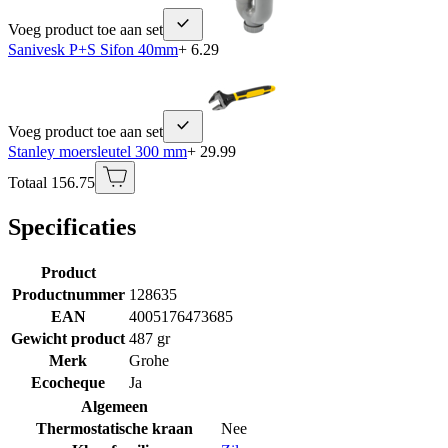
Voeg product toe aan set
Sanivesk P+S Sifon 40mm
+ 6.29
Voeg product toe aan set
Stanley moersleutel 300 mm
+ 29.99
Totaal 156.75
Specificaties
Product
Productnummer
128635
EAN
4005176473685
Gewicht product
487 gr
Merk
Grohe
Ecocheque
Ja
Algemeen
Thermostatische kraan
Nee