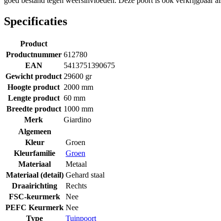
goed bestand tegen weersinvloeden. Deze poort is ook verkrijgbaar al
Specificaties
Product
Productnummer
612780
EAN
5413751390675
Gewicht product
29600 gr
Hoogte product
2000 mm
Lengte product
60 mm
Breedte product
1000 mm
Merk
Giardino
Algemeen
Kleur
Groen
Kleurfamilie
Groen
Materiaal
Metaal
Materiaal (detail)
Gehard staal
Draairichting
Rechts
FSC-keurmerk
Nee
PEFC Keurmerk
Nee
Type
Tuinpoort