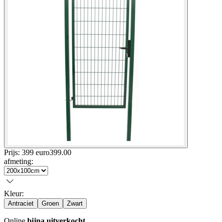
Prijs: 399 euro
399
.
00
afmeting
:
Kleur
:
Antraciet
Groen
Zwart
Online
bijna uitverkocht