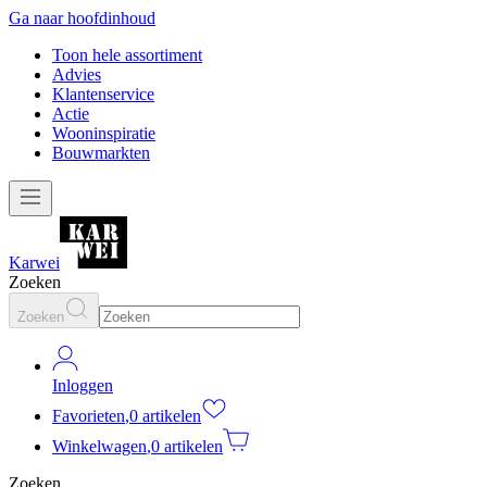
Ga naar hoofdinhoud
Toon hele assortiment
Advies
Klantenservice
Actie
Wooninspiratie
Bouwmarkten
Karwei
Zoeken
Zoeken
Inloggen
Favorieten
,
0 artikelen
Winkelwagen
,
0 artikelen
Zoeken