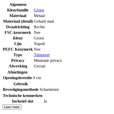
Algemeen
Kleurfamilie
Groen
Materiaal
Metaal
Materiaal (detail)
Gehard staal
Draairichting
Rechts
FSC-keurmerk
Nee
Kleur
Groen
Lijn
Napoli
PEFC Keurmerk
Nee
Type
Tuinpoort
Privacy
Minimale privacy
Afwerking
Gecoat
Afmetingen
Openingsbreedte
0 cm
Gebruik
Bevestigingsmethode
Scharnieren
Technische kenmerken
Inclusief slot
Ja
Lees meer