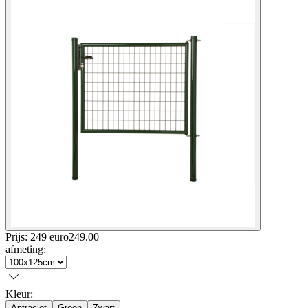
Prijs: 249 euro
249
.
00
afmeting
:
Kleur
:
Antraciet
Groen
Zwart