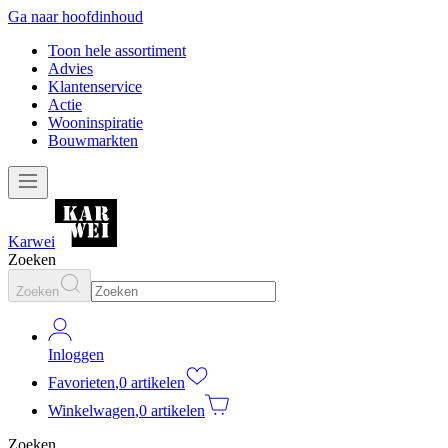
Ga naar hoofdinhoud
Toon hele assortiment
Advies
Klantenservice
Actie
Wooninspiratie
Bouwmarkten
Karwei
Zoeken
Zoeken
Inloggen
Favorieten
,
0 artikelen
Winkelwagen
,
0 artikelen
Zoeken