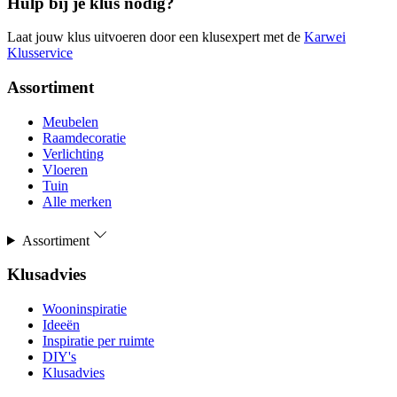
Hulp bij je klus nodig?
Laat jouw klus uitvoeren door een klusexpert met de
Karwei
Klusservice
Assortiment
Meubelen
Raamdecoratie
Verlichting
Vloeren
Tuin
Alle merken
Assortiment
Klusadvies
Wooninspiratie
Ideeën
Inspiratie per ruimte
DIY's
Klusadvies