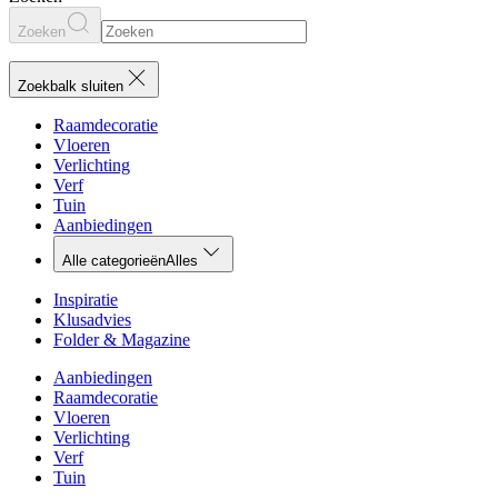
Zoeken
Zoekbalk sluiten
Raamdecoratie
Vloeren
Verlichting
Verf
Tuin
Aanbiedingen
Alle categorieën
Alles
Inspiratie
Klusadvies
Folder & Magazine
Aanbiedingen
Raamdecoratie
Vloeren
Verlichting
Verf
Tuin