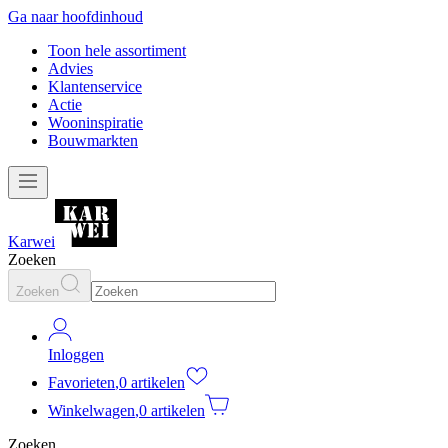
Ga naar hoofdinhoud
Toon hele assortiment
Advies
Klantenservice
Actie
Wooninspiratie
Bouwmarkten
Karwei
Zoeken
Zoeken
Inloggen
Favorieten
,
0 artikelen
Winkelwagen
,
0 artikelen
Zoeken