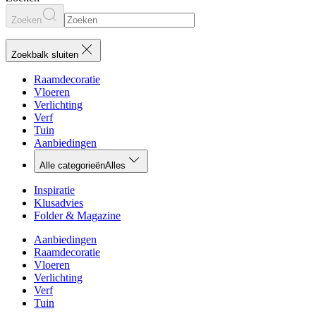
Zoeken
Zoekbalk sluiten
Raamdecoratie
Vloeren
Verlichting
Verf
Tuin
Aanbiedingen
Alle categorieën
Alles
Inspiratie
Klusadvies
Folder & Magazine
Aanbiedingen
Raamdecoratie
Vloeren
Verlichting
Verf
Tuin