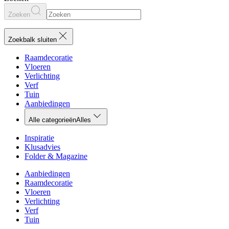
Zoeken
Zoekbalk sluiten
Raamdecoratie
Vloeren
Verlichting
Verf
Tuin
Aanbiedingen
Alle categorieën
Alles
Inspiratie
Klusadvies
Folder & Magazine
Aanbiedingen
Raamdecoratie
Vloeren
Verlichting
Verf
Tuin