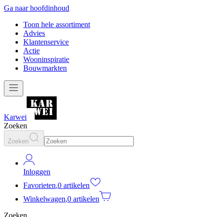
Ga naar hoofdinhoud
Toon hele assortiment
Advies
Klantenservice
Actie
Wooninspiratie
Bouwmarkten
Karwei
Zoeken
Zoeken
Inloggen
Favorieten
,
0 artikelen
Winkelwagen
,
0 artikelen
Zoeken