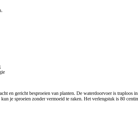
n.
g
gie
cht en gericht besproeien van planten. De waterdoorvoer is traploos in t
un je sproeien zonder vermoeid te raken. Het verlengstuk is 80 centimet