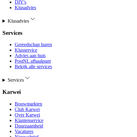
DIY's
Klusadvies
Klusadvies
Services
Gereedschap huren
Klusservice
Advies aan huis
PostNL afhaalpunt
Bekijk alle services
Services
Karwei
Bouwmarkten
Club Karwei
Over Karwei
Klantenservice
Duurzaamheid
Vacatures
Nieuwsbrief