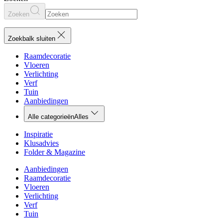
Zoeken
Zoekbalk sluiten
Raamdecoratie
Vloeren
Verlichting
Verf
Tuin
Aanbiedingen
Alle categorieën
Alles
Inspiratie
Klusadvies
Folder & Magazine
Aanbiedingen
Raamdecoratie
Vloeren
Verlichting
Verf
Tuin