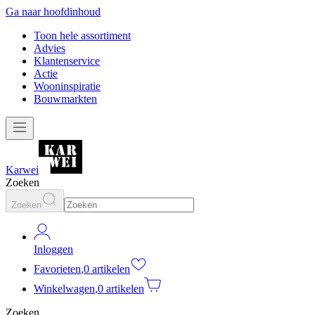
Ga naar hoofdinhoud
Toon hele assortiment
Advies
Klantenservice
Actie
Wooninspiratie
Bouwmarkten
Karwei
Zoeken
Zoeken
Inloggen
Favorieten
,
0 artikelen
Winkelwagen
,
0 artikelen
Zoeken