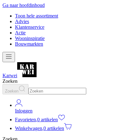
Ga naar hoofdinhoud
Toon hele assortiment
Advies
Klantenservice
Actie
Wooninspiratie
Bouwmarkten
Karwei
Zoeken
Zoeken
Inloggen
Favorieten
,
0 artikelen
Winkelwagen
,
0 artikelen
Zoeken