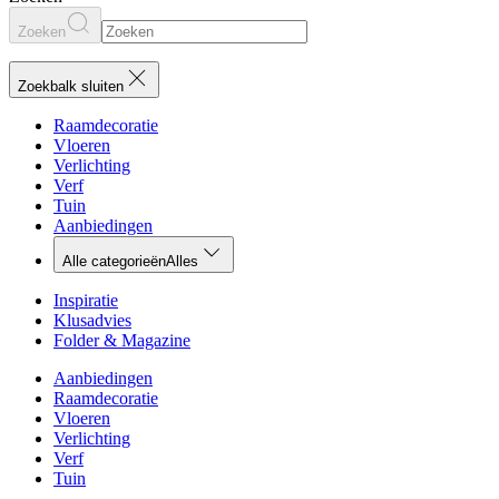
Zoeken
Zoekbalk sluiten
Raamdecoratie
Vloeren
Verlichting
Verf
Tuin
Aanbiedingen
Alle categorieën
Alles
Inspiratie
Klusadvies
Folder & Magazine
Aanbiedingen
Raamdecoratie
Vloeren
Verlichting
Verf
Tuin