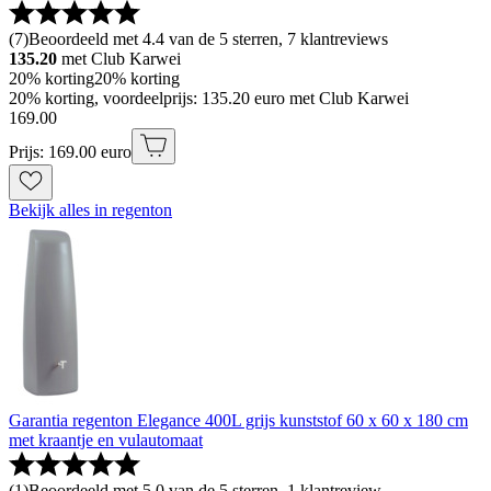
(
7
)
Beoordeeld met 4.4 van de 5 sterren, 7 klantreviews
135.20
met Club Karwei
20% korting
20% korting
20% korting, voordeelprijs: 135.20 euro met Club Karwei
169
.
00
Prijs: 169.00 euro
Bekijk alles in regenton
Garantia regenton Elegance 400L grijs kunststof 60 x 60 x 180 cm
met kraantje en vulautomaat
(
1
)
Beoordeeld met 5.0 van de 5 sterren, 1 klantreview