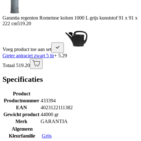
Garantia regenton Romeinse kolom 1000 L grijs kunststof 91 x 91 x
222 cm
519.20
Voeg product toe aan set
Gieter antraciet zwart 5 ltr
+ 5.29
Totaal 519.20
Specificaties
Product
Productnummer
433394
EAN
4023122111382
Gewicht product
44000 gr
Merk
GARANTIA
Algemeen
Kleurfamilie
Grijs