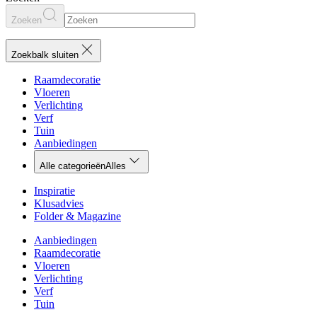
Zoeken
Zoekbalk sluiten
Raamdecoratie
Vloeren
Verlichting
Verf
Tuin
Aanbiedingen
Alle categorieën
Alles
Inspiratie
Klusadvies
Folder & Magazine
Aanbiedingen
Raamdecoratie
Vloeren
Verlichting
Verf
Tuin