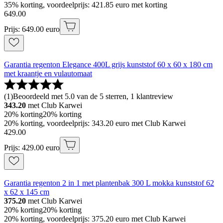
35% korting, voordeelprijs: 421.85 euro met korting
649
.
00
Prijs: 649.00 euro
Garantia regenton Elegance 400L grijs kunststof 60 x 60 x 180 cm
met kraantje en vulautomaat
(
1
)
Beoordeeld met 5.0 van de 5 sterren, 1 klantreview
343.20
met Club Karwei
20% korting
20% korting
20% korting, voordeelprijs: 343.20 euro met Club Karwei
429
.
00
Prijs: 429.00 euro
Garantia regenton 2 in 1 met plantenbak 300 L mokka kunststof 62
x 62 x 145 cm
375.20
met Club Karwei
20% korting
20% korting
20% korting, voordeelprijs: 375.20 euro met Club Karwei