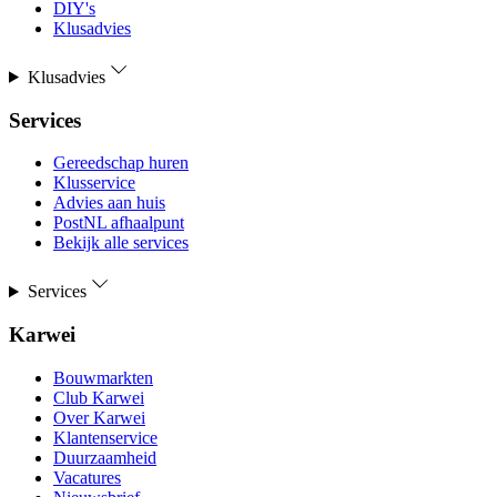
DIY's
Klusadvies
Klusadvies
Services
Gereedschap huren
Klusservice
Advies aan huis
PostNL afhaalpunt
Bekijk alle services
Services
Karwei
Bouwmarkten
Club Karwei
Over Karwei
Klantenservice
Duurzaamheid
Vacatures