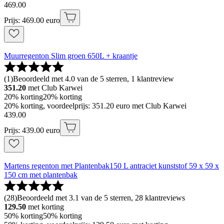
469
.
00
Prijs: 469.00 euro
Muurregenton Slim groen 650L + kraantje
(
1
)
Beoordeeld met 4.0 van de 5 sterren, 1 klantreview
351.20
met Club Karwei
20% korting
20% korting
20% korting, voordeelprijs: 351.20 euro met Club Karwei
439
.
00
Prijs: 439.00 euro
Martens regenton met Plantenbak150 L antraciet kunststof 59 x 59 x
150 cm met plantenbak
(
28
)
Beoordeeld met 3.1 van de 5 sterren, 28 klantreviews
129.50
met korting
50% korting
50% korting