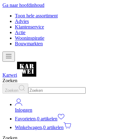
Ga naar hoofdinhoud
Toon hele assortiment
Advies
Klantenservice
Actie
Wooninspiratie
Bouwmarkten
Karwei
Zoeken
Zoeken
Inloggen
Favorieten
,
0 artikelen
Winkelwagen
,
0 artikelen
Zoeken