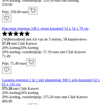
50% korting, voordeelprijs: 129.50 euro met korting
259
.
00
Prijs: 259.00 euro
Harcostar regenton 168 L groen kunststof 54 x 54 x 79 cm
(
58
)
Beoordeeld met 4.6 van de 5 sterren, 58 klantreviews
57.19
met Club Karwei
20% korting
20% korting
20% korting, voordeelprijs: 57.19 euro met Club Karwei
71
.
49
Prijs: 71.49 euro
Garantia regenton 2 in 1 met plantenbak 300 L grijs kunststof 62 x
62 x 145 cm
375.20
met Club Karwei
20% korting
20% korting
20% korting, voordeelprijs: 375.20 euro met Club Karwei
469
.
00