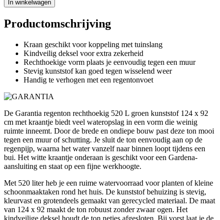
In winkelwagen
Productomschrijving
Kraan geschikt voor koppeling met tuinslang
Kindveilig deksel voor extra zekerheid
Rechthoekige vorm plaats je eenvoudig tegen een muur
Stevig kunststof kan goed tegen wisselend weer
Handig te verhogen met een regentonvoet
De Garantia regenton rechthoekig 520 L groen kunststof 124 x 92
cm met kraantje biedt veel wateropslag in een vorm die weinig
ruimte inneemt. Door de brede en ondiepe bouw past deze ton mooi
tegen een muur of schutting. Je sluit de ton eenvoudig aan op de
regenpijp, waarna het water vanzelf naar binnen loopt tijdens een
bui. Het witte kraantje onderaan is geschikt voor een Gardena-
aansluiting en staat op een fijne werkhoogte.
Met 520 liter heb je een ruime watervoorraad voor planten of kleine
schoonmaaktaken rond het huis. De kunststof behuizing is stevig,
kleurvast en grotendeels gemaakt van gerecycled materiaal. De maat
van 124 x 92 maakt de ton robuust zonder zwaar ogen. Het
kindveilige deksel houdt de ton netjes afgesloten. Bij vorst laat je de