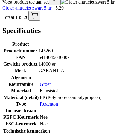
Voeg product toe aan set
Gieter antraciet zwart 5 ltr
+ 5.29
Totaal 135.20
Specificaties
Product
Productnummer
145269
EAN
5414045030307
Gewicht product
14000 gr
Merk
GARANTIA
Algemeen
Kleurfamilie
Groen
Materiaal
Kunststof
Materiaal (detail)
PP (Polypropyleen/polypropeen)
Type
Regenton
Inclusief kraan
Ja
PEFC Keurmerk
Nee
FSC-keurmerk
Nee
Technische kenmerken