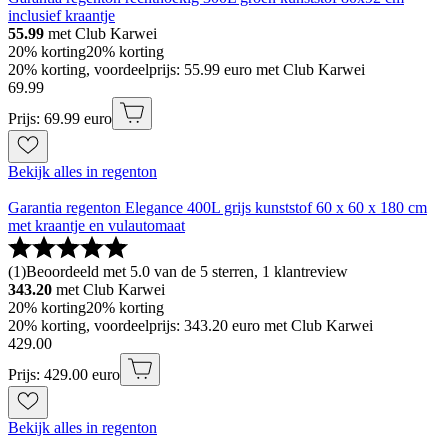
inclusief kraantje
55.99
met Club Karwei
20% korting
20% korting
20% korting, voordeelprijs: 55.99 euro met Club Karwei
69
.
99
Prijs: 69.99 euro
Bekijk alles in regenton
Garantia regenton Elegance 400L grijs kunststof 60 x 60 x 180 cm
met kraantje en vulautomaat
(
1
)
Beoordeeld met 5.0 van de 5 sterren, 1 klantreview
343.20
met Club Karwei
20% korting
20% korting
20% korting, voordeelprijs: 343.20 euro met Club Karwei
429
.
00
Prijs: 429.00 euro
Bekijk alles in regenton