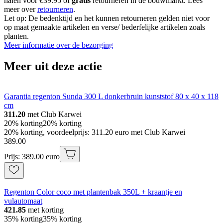
halen voor €39.95 of
gratis
retourneren in de bouwmarkt. Lees
meer over
retourneren
.
Let op: De bedenktijd en het kunnen retourneren gelden niet voor
op maat gemaakte artikelen en verse/ bederfelijke artikelen zoals
planten.
Meer informatie over de bezorging
Meer uit deze actie
Garantia regenton Sunda 300 L donkerbruin kunststof 80 x 40 x 118
cm
311.20
met Club Karwei
20% korting
20% korting
20% korting, voordeelprijs: 311.20 euro met Club Karwei
389
.
00
Prijs: 389.00 euro
Regenton Color coco met plantenbak 350L + kraantje en
vulautomaat
421.85
met korting
35% korting
35% korting