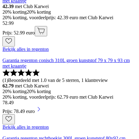
met kraantje
42.39
met Club Karwei
20% korting
20% korting
20% korting, voordeelprijs: 42.39 euro met Club Karwei
52
.
99
Prijs: 52.99 euro
Bekijk alles in regenton
Garantia regenton conisch 310L groen kunststof 79 x 79 x 93 cm
met kraantje
(
1
)
Beoordeeld met 1.0 van de 5 sterren, 1 klantreview
62.79
met Club Karwei
20% korting
20% korting
20% korting, voordeelprijs: 62.79 euro met Club Karwei
78
.
49
Prijs: 78.49 euro
Bekijk alles in regenton
Garantia regenton rechthoekig 300L groen kunststof 80x92 cm