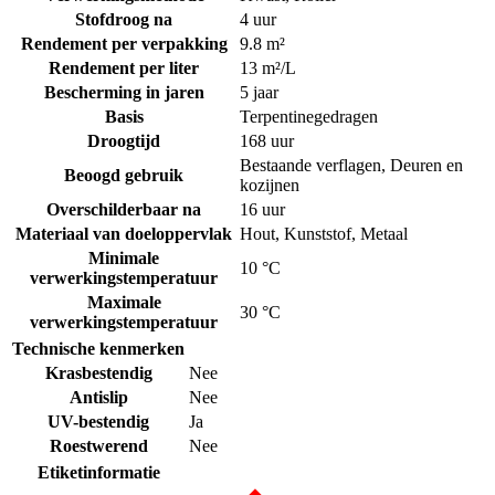
Stofdroog na
4 uur
Rendement per verpakking
9.8 m²
Rendement per liter
13 m²/L
Bescherming in jaren
5 jaar
Basis
Terpentinegedragen
Droogtijd
168 uur
Bestaande verflagen
,
Deuren en
Beoogd gebruik
kozijnen
Overschilderbaar na
16 uur
Materiaal van doeloppervlak
Hout
,
Kunststof
,
Metaal
Minimale
10 °C
verwerkingstemperatuur
Maximale
30 °C
verwerkingstemperatuur
Technische kenmerken
Krasbestendig
Nee
Antislip
Nee
UV-bestendig
Ja
Roestwerend
Nee
Etiketinformatie