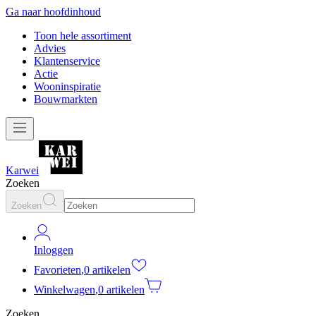
Ga naar hoofdinhoud
Toon hele assortiment
Advies
Klantenservice
Actie
Wooninspiratie
Bouwmarkten
Karwei
Zoeken
Zoeken
Inloggen
Favorieten
,
0 artikelen
Winkelwagen
,
0 artikelen
Zoeken