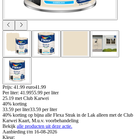
Prijs: 41.99 euro
41
.
99
Per
liter
:
41.99
55.99
per
liter
25.19
met Club Karwei
40% korting
33.59
per
liter
33.59
per
liter
40% korting op bijna alle Flexa Strak in de Lak alleen met de Club
Karwei Kaart, M.u.v. voorbehandeling
Bekijk
alle producten uit deze actie.
Aanbieding t/m 16-08-2026
Kleur
: