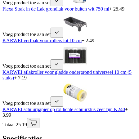
Voeg product toe aan set
Flexa Strak in de Lak grondlak voor buiten wit 750 ml
+ 25.49
Voeg product toe aan set
KARWEI verfbak voor rollers tot 10 cm
+ 2.49
Voeg product toe aan set
KARWEI aflakroller voor gladde ondergrond universeel 10 cm (5
stuks)
+ 7.19
Voeg product toe aan set
KARWEI schuurpapier op rol lichte schuurklus zeer fijn K240
+
3.99
Totaal 25.19
Specificaties