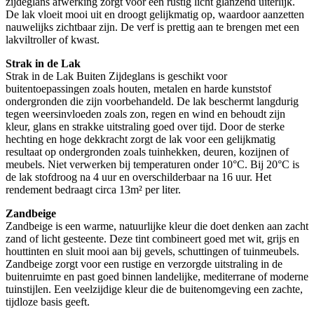
zijdeglans afwerking zorgt voor een rustig licht glanzend uiterlijk.
De lak vloeit mooi uit en droogt gelijkmatig op, waardoor aanzetten
nauwelijks zichtbaar zijn. De verf is prettig aan te brengen met een
lakviltroller of kwast.
Strak in de Lak
Strak in de Lak Buiten Zijdeglans is geschikt voor
buitentoepassingen zoals houten, metalen en harde kunststof
ondergronden die zijn voorbehandeld. De lak beschermt langdurig
tegen weersinvloeden zoals zon, regen en wind en behoudt zijn
kleur, glans en strakke uitstraling goed over tijd. Door de sterke
hechting en hoge dekkracht zorgt de lak voor een gelijkmatig
resultaat op ondergronden zoals tuinhekken, deuren, kozijnen of
meubels. Niet verwerken bij temperaturen onder 10°C. Bij 20°C is
de lak stofdroog na 4 uur en overschilderbaar na 16 uur. Het
rendement bedraagt circa 13m² per liter.
Zandbeige
Zandbeige is een warme, natuurlijke kleur die doet denken aan zacht
zand of licht gesteente. Deze tint combineert goed met wit, grijs en
houttinten en sluit mooi aan bij gevels, schuttingen of tuinmeubels.
Zandbeige zorgt voor een rustige en verzorgde uitstraling in de
buitenruimte en past goed binnen landelijke, mediterrane of moderne
tuinstijlen. Een veelzijdige kleur die de buitenomgeving een zachte,
tijdloze basis geeft.