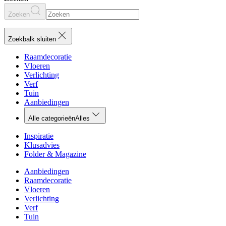
Zoeken
Zoekbalk sluiten
Raamdecoratie
Vloeren
Verlichting
Verf
Tuin
Aanbiedingen
Alle categorieën
Alles
Inspiratie
Klusadvies
Folder & Magazine
Aanbiedingen
Raamdecoratie
Vloeren
Verlichting
Verf
Tuin