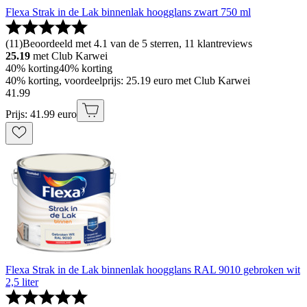
Flexa Strak in de Lak binnenlak hoogglans zwart 750 ml
(
11
)
Beoordeeld met 4.1 van de 5 sterren, 11 klantreviews
25.19
met Club Karwei
40% korting
40% korting
40% korting, voordeelprijs: 25.19 euro met Club Karwei
41
.
99
Prijs: 41.99 euro
Flexa Strak in de Lak binnenlak hoogglans RAL 9010 gebroken wit
2,5 liter