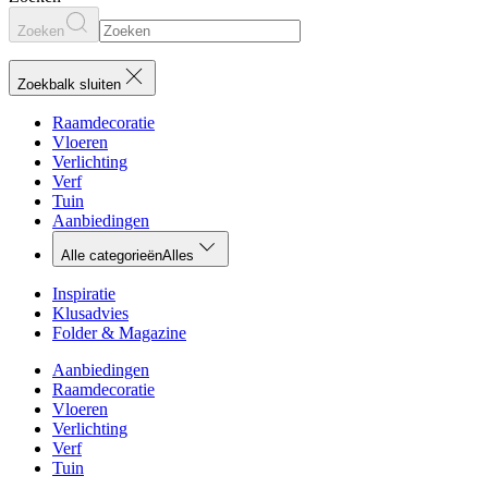
Zoeken
Zoekbalk sluiten
Raamdecoratie
Vloeren
Verlichting
Verf
Tuin
Aanbiedingen
Alle categorieën
Alles
Inspiratie
Klusadvies
Folder & Magazine
Aanbiedingen
Raamdecoratie
Vloeren
Verlichting
Verf
Tuin