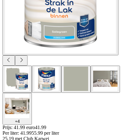
+
4
Prijs: 41.99 euro
41
.
99
Per
liter
:
41.99
55.99
per
liter
25.19
met Club Karwei