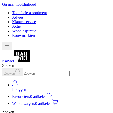
Ga naar hoofdinhoud
Toon hele assortiment
Advies
Klantenservice
Actie
Wooninspiratie
Bouwmarkten
Karwei
Zoeken
Zoeken
Inloggen
Favorieten
,
0 artikelen
Winkelwagen
,
0 artikelen
Zoeken