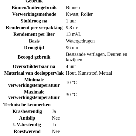
Gebruik
Binnen/buitengebruik
Binnen
Verwerkingsmethode
Kwast
,
Roller
Stofdroog na
1 uur
Rendement per verpakking
9.8 m²
Rendement per liter
13 m²/L
Basis
Watergedragen
Droogtijd
96 uur
Bestaande verflagen
,
Deuren en
Beoogd gebruik
kozijnen
Overschilderbaar na
4 uur
Materiaal van doeloppervlak
Hout
,
Kunststof
,
Metaal
Minimale
10 °C
verwerkingstemperatuur
Maximale
30 °C
verwerkingstemperatuur
Technische kenmerken
Krasbestendig
Ja
Antislip
Nee
UV-bestendig
Ja
Roestwerend
Nee