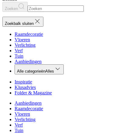
Zoeken
Zoekbalk sluiten
Raamdecoratie
Vloeren
Verlichting
Verf
Tuin
Aanbiedingen
Alle categorieën
Alles
Inspiratie
Klusadvies
Folder & Magazine
Aanbiedingen
Raamdecoratie
Vloeren
Verlichting
Verf
Tuin