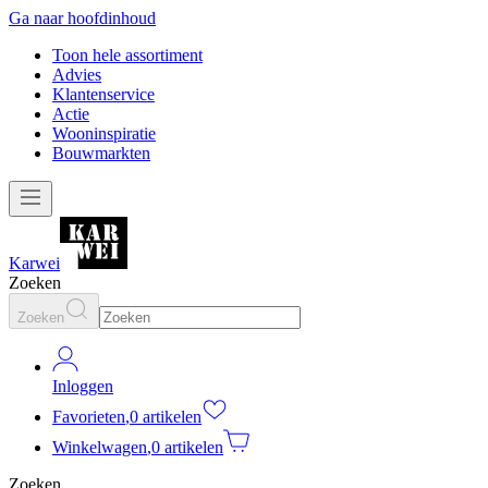
Ga naar hoofdinhoud
Toon hele assortiment
Advies
Klantenservice
Actie
Wooninspiratie
Bouwmarkten
Karwei
Zoeken
Zoeken
Inloggen
Favorieten
,
0 artikelen
Winkelwagen
,
0 artikelen
Zoeken