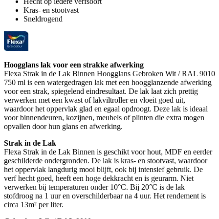
Hecht op iedere verfsoort
Kras- en stootvast
Sneldrogend
Hoogglans lak voor een strakke afwerking
Flexa Strak in de Lak Binnen Hoogglans Gebroken Wit / RAL 9010
750 ml is een watergedragen lak met een hoogglanzende afwerking
voor een strak, spiegelend eindresultaat. De lak laat zich prettig
verwerken met een kwast of lakviltroller en vloeit goed uit,
waardoor het oppervlak glad en egaal opdroogt. Deze lak is ideaal
voor binnendeuren, kozijnen, meubels of plinten die extra mogen
opvallen door hun glans en afwerking.
Strak in de Lak
Flexa Strak in de Lak Binnen is geschikt voor hout, MDF en eerder
geschilderde ondergronden. De lak is kras- en stootvast, waardoor
het oppervlak langdurig mooi blijft, ook bij intensief gebruik. De
verf hecht goed, heeft een hoge dekkracht en is geurarm. Niet
verwerken bij temperaturen onder 10°C. Bij 20°C is de lak
stofdroog na 1 uur en overschilderbaar na 4 uur. Het rendement is
circa 13m² per liter.