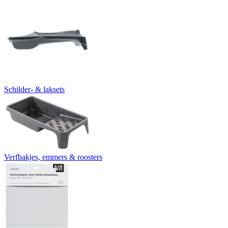
Schilder- & laksets
Verfbakjes, emmers & roosters