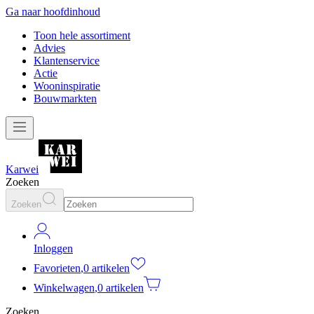
Ga naar hoofdinhoud
Toon hele assortiment
Advies
Klantenservice
Actie
Wooninspiratie
Bouwmarkten
Karwei
Zoeken
Zoeken
Inloggen
Favorieten
,
0 artikelen
Winkelwagen
,
0 artikelen
Zoeken