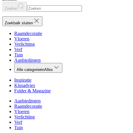
Zoeken
Zoekbalk sluiten
Raamdecoratie
Vloeren
Verlichting
Verf
Tuin
Aanbiedingen
Alle categorieën
Alles
Inspiratie
Klusadvies
Folder & Magazine
Aanbiedingen
Raamdecoratie
Vloeren
Verlichting
Verf
Tuin