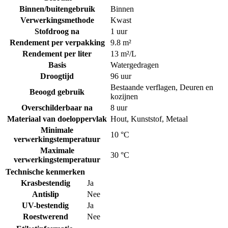
Binnen/buitengebruik
Binnen
Verwerkingsmethode
Kwast
Stofdroog na
1 uur
Rendement per verpakking
9.8 m²
Rendement per liter
13 m²/L
Basis
Watergedragen
Droogtijd
96 uur
Bestaande verflagen
,
Deuren en
Beoogd gebruik
kozijnen
Overschilderbaar na
8 uur
Materiaal van doeloppervlak
Hout
,
Kunststof
,
Metaal
Minimale
10 °C
verwerkingstemperatuur
Maximale
30 °C
verwerkingstemperatuur
Technische kenmerken
Krasbestendig
Ja
Antislip
Nee
UV-bestendig
Ja
Roestwerend
Nee