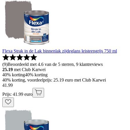
Flexa Strak in de Lak binnenlak zijdeglans leisteengrijs 750 ml
(
9
)
Beoordeeld met 4.6 van de 5 sterren, 9 klantreviews
25.19
met Club Karwei
40% korting
40% korting
40% korting, voordeelprijs: 25.19 euro met Club Karwei
41
.
99
Prijs: 41.99 euro