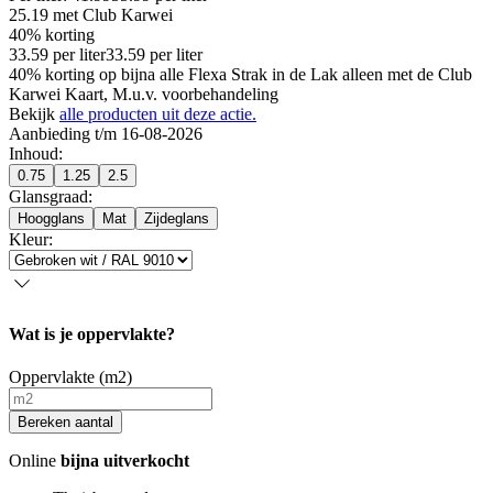
25.19
met Club Karwei
40% korting
33.59
per
liter
33.59
per
liter
40% korting op bijna alle Flexa Strak in de Lak alleen met de Club
Karwei Kaart, M.u.v. voorbehandeling
Bekijk
alle producten uit deze actie.
Aanbieding t/m 16-08-2026
Inhoud
:
0.75
1.25
2.5
Glansgraad
:
Hoogglans
Mat
Zijdeglans
Kleur
:
Wat is je oppervlakte?
Oppervlakte (m2)
Bereken aantal
Online
bijna uitverkocht