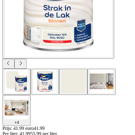
+
4
Prijs: 41.99 euro
41
.
99
Per
liter
:
41.99
55.99
per
liter