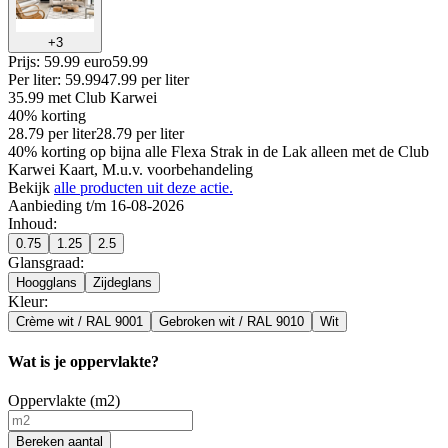
+
3
Prijs: 59.99 euro
59
.
99
Per
liter
:
59.99
47.99
per
liter
35.99
met Club Karwei
40% korting
28.79
per
liter
28.79
per
liter
40% korting op bijna alle Flexa Strak in de Lak alleen met de Club
Karwei Kaart, M.u.v. voorbehandeling
Bekijk
alle producten uit deze actie.
Aanbieding t/m 16-08-2026
Inhoud
:
0.75
1.25
2.5
Glansgraad
:
Hoogglans
Zijdeglans
Kleur
:
Crème wit / RAL 9001
Gebroken wit / RAL 9010
Wit
Wat is je oppervlakte?
Oppervlakte (m2)
Bereken aantal