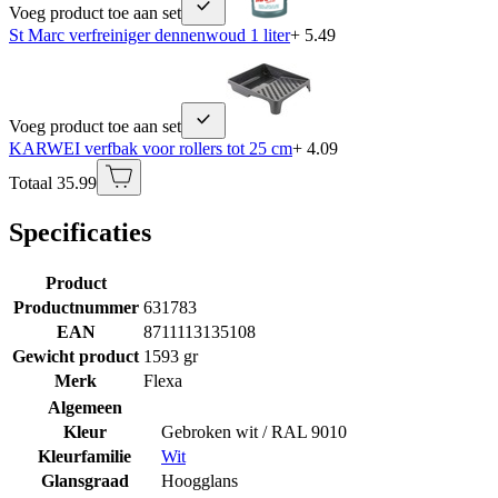
Voeg product toe aan set
St Marc verfreiniger dennenwoud 1 liter
+ 5.49
Voeg product toe aan set
KARWEI verfbak voor rollers tot 25 cm
+ 4.09
Totaal 35.99
Specificaties
Product
Productnummer
631783
EAN
8711113135108
Gewicht product
1593 gr
Merk
Flexa
Algemeen
Kleur
Gebroken wit / RAL 9010
Kleurfamilie
Wit
Glansgraad
Hoogglans