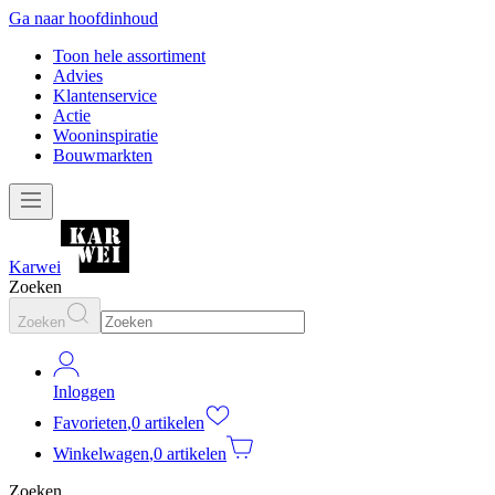
Ga naar hoofdinhoud
Toon hele assortiment
Advies
Klantenservice
Actie
Wooninspiratie
Bouwmarkten
Karwei
Zoeken
Zoeken
Inloggen
Favorieten
,
0 artikelen
Winkelwagen
,
0 artikelen
Zoeken