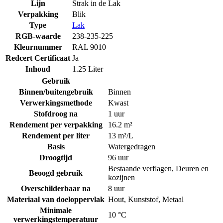
Lijn
Strak in de Lak
Verpakking
Blik
Type
Lak
RGB-waarde
238-235-225
Kleurnummer
RAL 9010
Redcert Certificaat
Ja
Inhoud
1.25 Liter
Gebruik
Binnen/buitengebruik
Binnen
Verwerkingsmethode
Kwast
Stofdroog na
1 uur
Rendement per verpakking
16.2 m²
Rendement per liter
13 m²/L
Basis
Watergedragen
Droogtijd
96 uur
Bestaande verflagen
,
Deuren en
Beoogd gebruik
kozijnen
Overschilderbaar na
8 uur
Materiaal van doeloppervlak
Hout
,
Kunststof
,
Metaal
Minimale
10 °C
verwerkingstemperatuur