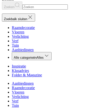
Zoeken
Zoekbalk sluiten
Raamdecoratie
Vloeren
Verlichting
Verf
Tuin
Aanbiedingen
Alle categorieën
Alles
Inspiratie
Klusadvies
Folder & Magazine
Aanbiedingen
Raamdecoratie
Vloeren
Verlichting
Verf
Tuin