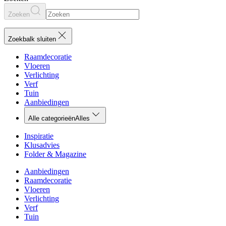
Zoeken
Zoekbalk sluiten
Raamdecoratie
Vloeren
Verlichting
Verf
Tuin
Aanbiedingen
Alle categorieën
Alles
Inspiratie
Klusadvies
Folder & Magazine
Aanbiedingen
Raamdecoratie
Vloeren
Verlichting
Verf
Tuin