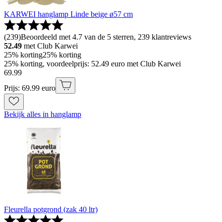
KARWEI hanglamp Linde beige ø57 cm
(
239
)
Beoordeeld met 4.7 van de 5 sterren, 239 klantreviews
52.49
met Club Karwei
25% korting
25% korting
25% korting, voordeelprijs: 52.49 euro met Club Karwei
69
.
99
Prijs: 69.99 euro
Bekijk alles in hanglamp
Fleurella potgrond (zak 40 ltr)