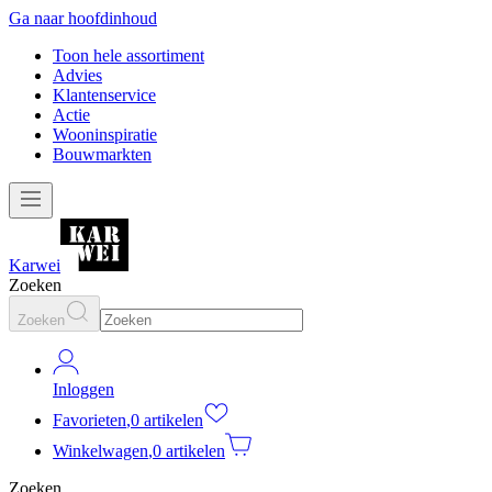
Ga naar hoofdinhoud
Toon hele assortiment
Advies
Klantenservice
Actie
Wooninspiratie
Bouwmarkten
Karwei
Zoeken
Zoeken
Inloggen
Favorieten
,
0 artikelen
Winkelwagen
,
0 artikelen
Zoeken