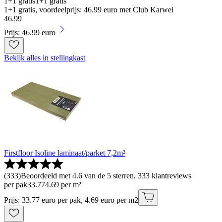
1+1 gratis
1+1 gratis
1+1 gratis, voordeelprijs: 46.99 euro met Club Karwei
46
.
99
Prijs: 46.99 euro
Bekijk alles in stellingkast
Firstfloor Isoline laminaat/parket 7,2m²
(
333
)
Beoordeeld met 4.6 van de 5 sterren, 333 klantreviews
per pak
33
.
77
4.69 per m²
Prijs: 33.77 euro per pak, 4.69 euro per m2