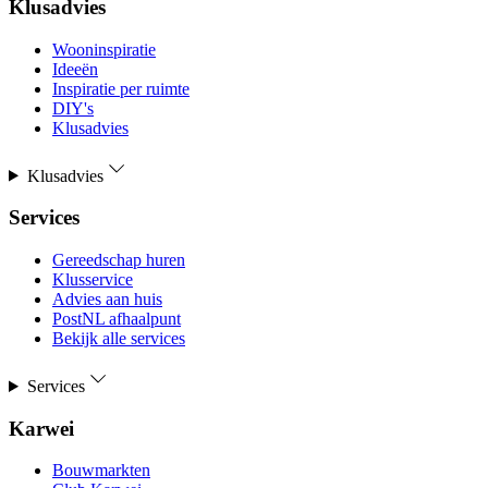
Klusadvies
Wooninspiratie
Ideeën
Inspiratie per ruimte
DIY's
Klusadvies
Klusadvies
Services
Gereedschap huren
Klusservice
Advies aan huis
PostNL afhaalpunt
Bekijk alle services
Services
Karwei
Bouwmarkten