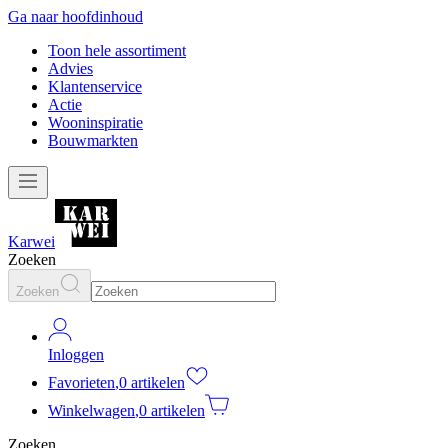
Ga naar hoofdinhoud
Toon hele assortiment
Advies
Klantenservice
Actie
Wooninspiratie
Bouwmarkten
Karwei
Zoeken
Zoeken
Inloggen
Favorieten
,
0 artikelen
Winkelwagen
,
0 artikelen
Zoeken