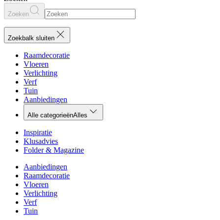
Zoeken
Zoekbalk sluiten
Raamdecoratie
Vloeren
Verlichting
Verf
Tuin
Aanbiedingen
Alle categorieën
Alles
Inspiratie
Klusadvies
Folder & Magazine
Aanbiedingen
Raamdecoratie
Vloeren
Verlichting
Verf
Tuin