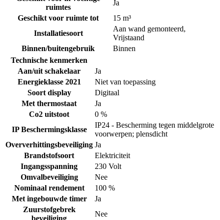
Ja
ruimtes
Geschikt voor ruimte tot
15 m³
Aan wand gemonteerd
,
Installatiesoort
Vrijstaand
Binnen/buitengebruik
Binnen
Technische kenmerken
Aan/uit schakelaar
Ja
Energieklasse 2021
Niet van toepassing
Soort display
Digitaal
Met thermostaat
Ja
Co2 uitstoot
0 %
IP24 - Bescherming tegen middelgrote
IP Beschermingsklasse
voorwerpen; plensdicht
Oververhittingsbeveiliging
Ja
Brandstofsoort
Elektriciteit
Ingangsspanning
230 Volt
Omvalbeveiliging
Nee
Nominaal rendement
100 %
Met ingebouwde timer
Ja
Zuurstofgebrek
Nee
beveiliging