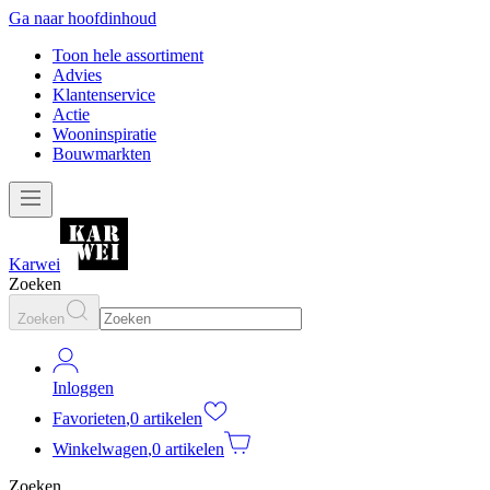
Ga naar hoofdinhoud
Toon hele assortiment
Advies
Klantenservice
Actie
Wooninspiratie
Bouwmarkten
Karwei
Zoeken
Zoeken
Inloggen
Favorieten
,
0 artikelen
Winkelwagen
,
0 artikelen
Zoeken