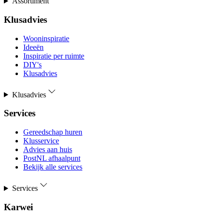
Assortiment
Klusadvies
Wooninspiratie
Ideeën
Inspiratie per ruimte
DIY's
Klusadvies
Klusadvies
Services
Gereedschap huren
Klusservice
Advies aan huis
PostNL afhaalpunt
Bekijk alle services
Services
Karwei