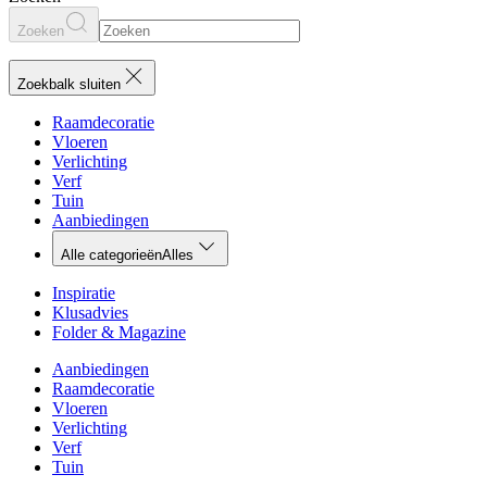
Zoeken
Zoekbalk sluiten
Raamdecoratie
Vloeren
Verlichting
Verf
Tuin
Aanbiedingen
Alle categorieën
Alles
Inspiratie
Klusadvies
Folder & Magazine
Aanbiedingen
Raamdecoratie
Vloeren
Verlichting
Verf
Tuin