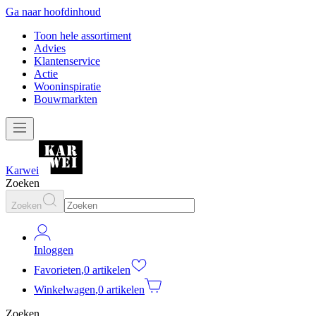
Ga naar hoofdinhoud
Toon hele assortiment
Advies
Klantenservice
Actie
Wooninspiratie
Bouwmarkten
Karwei
Zoeken
Zoeken
Inloggen
Favorieten
,
0 artikelen
Winkelwagen
,
0 artikelen
Zoeken