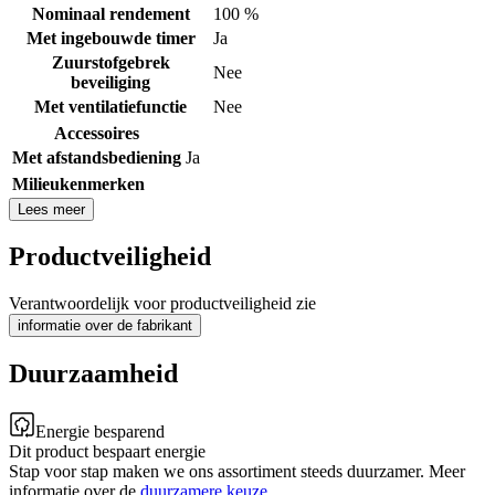
Nominaal rendement
100 %
Met ingebouwde timer
Ja
Zuurstofgebrek
Nee
beveiliging
Met ventilatiefunctie
Nee
Accessoires
Met afstandsbediening
Ja
Milieukenmerken
Lees meer
Productveiligheid
Verantwoordelijk voor productveiligheid zie
informatie over de fabrikant
Duurzaamheid
Energie besparend
Dit product bespaart energie
Stap voor stap maken we ons assortiment steeds duurzamer. Meer
informatie over de
duurzamere keuze
.