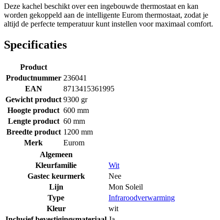
Deze kachel beschikt over een ingebouwde thermostaat en kan
worden gekoppeld aan de intelligente Eurom thermostaat, zodat je
altijd de perfecte temperatuur kunt instellen voor maximaal comfort.
Specificaties
Product
Productnummer
236041
EAN
8713415361995
Gewicht product
9300 gr
Hoogte product
600 mm
Lengte product
60 mm
Breedte product
1200 mm
Merk
Eurom
Algemeen
Kleurfamilie
Wit
Gastec keurmerk
Nee
Lijn
Mon Soleil
Type
Infraroodverwarming
Kleur
wit
Inclusief bevestigingsmateriaal
Ja