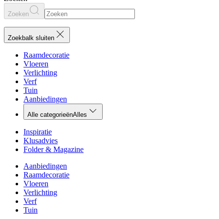
Zoeken
Zoekbalk sluiten
Raamdecoratie
Vloeren
Verlichting
Verf
Tuin
Aanbiedingen
Alle categorieën
Alles
Inspiratie
Klusadvies
Folder & Magazine
Aanbiedingen
Raamdecoratie
Vloeren
Verlichting
Verf
Tuin