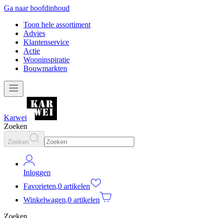
Ga naar hoofdinhoud
Toon hele assortiment
Advies
Klantenservice
Actie
Wooninspiratie
Bouwmarkten
Karwei
Zoeken
Zoeken
Inloggen
Favorieten
,
0 artikelen
Winkelwagen
,
0 artikelen
Zoeken