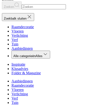
Zoeken
Zoekbalk sluiten
Raamdecoratie
Vloeren
Verlichting
Verf
Tuin
Aanbiedingen
Alle categorieën
Alles
Inspiratie
Klusadvies
Folder & Magazine
Aanbiedingen
Raamdecoratie
Vloeren
Verlichting
Verf
Tuin