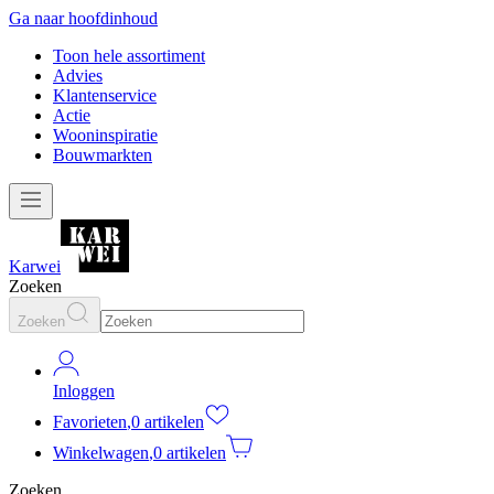
Ga naar hoofdinhoud
Toon hele assortiment
Advies
Klantenservice
Actie
Wooninspiratie
Bouwmarkten
Karwei
Zoeken
Zoeken
Inloggen
Favorieten
,
0 artikelen
Winkelwagen
,
0 artikelen
Zoeken