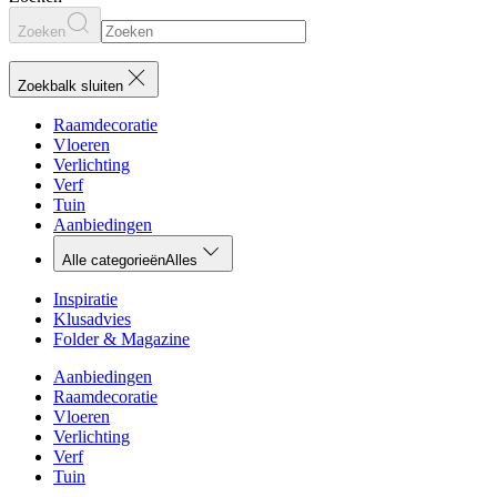
Zoeken
Zoekbalk sluiten
Raamdecoratie
Vloeren
Verlichting
Verf
Tuin
Aanbiedingen
Alle categorieën
Alles
Inspiratie
Klusadvies
Folder & Magazine
Aanbiedingen
Raamdecoratie
Vloeren
Verlichting
Verf
Tuin