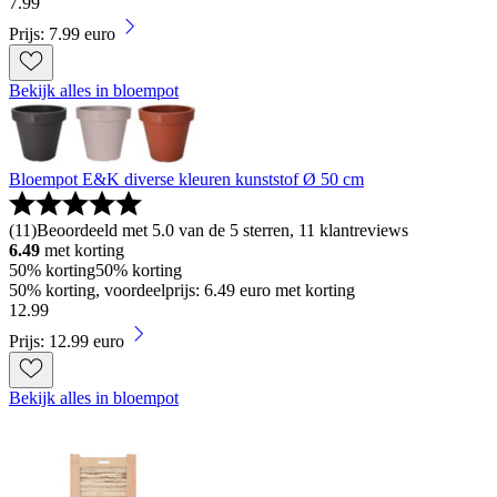
7
.
99
Prijs: 7.99 euro
Bekijk alles in bloempot
Bloempot E&K diverse kleuren kunststof Ø 50 cm
(
11
)
Beoordeeld met 5.0 van de 5 sterren, 11 klantreviews
6.49
met korting
50% korting
50% korting
50% korting, voordeelprijs: 6.49 euro met korting
12
.
99
Prijs: 12.99 euro
Bekijk alles in bloempot