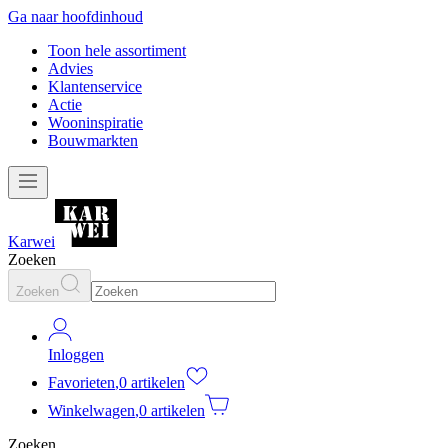
Ga naar hoofdinhoud
Toon hele assortiment
Advies
Klantenservice
Actie
Wooninspiratie
Bouwmarkten
Karwei
Zoeken
Zoeken
Inloggen
Favorieten
,
0 artikelen
Winkelwagen
,
0 artikelen
Zoeken