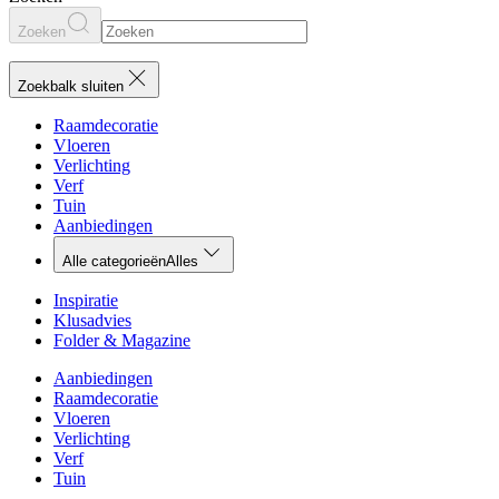
Zoeken
Zoekbalk sluiten
Raamdecoratie
Vloeren
Verlichting
Verf
Tuin
Aanbiedingen
Alle categorieën
Alles
Inspiratie
Klusadvies
Folder & Magazine
Aanbiedingen
Raamdecoratie
Vloeren
Verlichting
Verf
Tuin