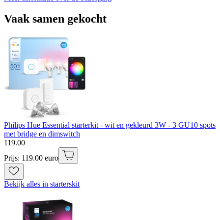
Vaak samen gekocht
Philips Hue Essential starterkit - wit en gekleurd 3W - 3 GU10 spots
met bridge en dimswitch
119
.
00
Prijs: 119.00 euro
Bekijk alles in starterskit