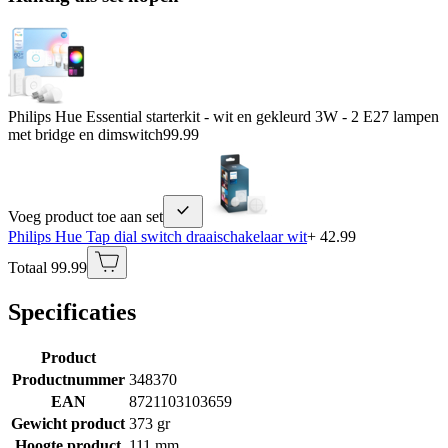
Philips Hue Essential starterkit - wit en gekleurd 3W - 2 E27 lampen
met bridge en dimswitch
99.99
Voeg product toe aan set
Philips Hue Tap dial switch draaischakelaar wit
+ 42.99
Totaal 99.99
Specificaties
Product
Productnummer
348370
EAN
8721103103659
Gewicht product
373 gr
Hoogte product
111 mm