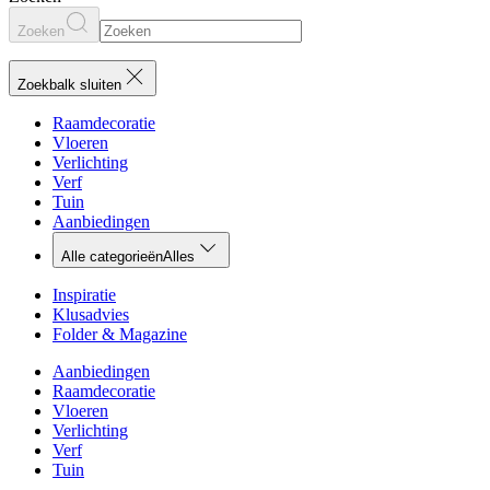
Zoeken
Zoekbalk sluiten
Raamdecoratie
Vloeren
Verlichting
Verf
Tuin
Aanbiedingen
Alle categorieën
Alles
Inspiratie
Klusadvies
Folder & Magazine
Aanbiedingen
Raamdecoratie
Vloeren
Verlichting
Verf
Tuin