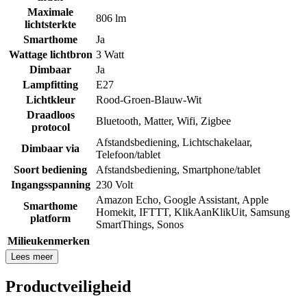
Maximale
806 lm
lichtsterkte
Smarthome
Ja
Wattage lichtbron
3 Watt
Dimbaar
Ja
Lampfitting
E27
Lichtkleur
Rood-Groen-Blauw-Wit
Draadloos
Bluetooth
,
Matter
,
Wifi
,
Zigbee
protocol
Afstandsbediening
,
Lichtschakelaar
,
Dimbaar via
Telefoon/tablet
Soort bediening
Afstandsbediening
,
Smartphone/tablet
Ingangsspanning
230 Volt
Amazon Echo
,
Google Assistant
,
Apple
Smarthome
Homekit
,
IFTTT
,
KlikAanKlikUit
,
Samsung
platform
SmartThings
,
Sonos
Milieukenmerken
Lees meer
Productveiligheid