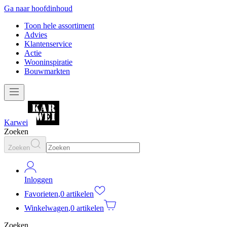
Ga naar hoofdinhoud
Toon hele assortiment
Advies
Klantenservice
Actie
Wooninspiratie
Bouwmarkten
Karwei
Zoeken
Zoeken
Inloggen
Favorieten
,
0 artikelen
Winkelwagen
,
0 artikelen
Zoeken