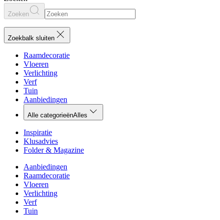
Zoeken
Zoekbalk sluiten
Raamdecoratie
Vloeren
Verlichting
Verf
Tuin
Aanbiedingen
Alle categorieën
Alles
Inspiratie
Klusadvies
Folder & Magazine
Aanbiedingen
Raamdecoratie
Vloeren
Verlichting
Verf
Tuin