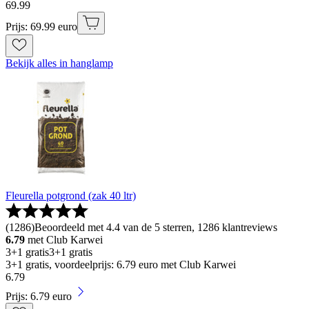
69
.
99
Prijs: 69.99 euro
Bekijk alles in hanglamp
Fleurella potgrond (zak 40 ltr)
(
1286
)
Beoordeeld met 4.4 van de 5 sterren, 1286 klantreviews
6.79
met Club Karwei
3+1 gratis
3+1 gratis
3+1 gratis, voordeelprijs: 6.79 euro met Club Karwei
6
.
79
Prijs: 6.79 euro