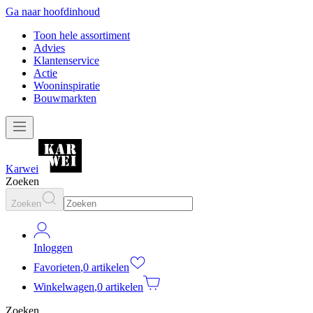
Ga naar hoofdinhoud
Toon hele assortiment
Advies
Klantenservice
Actie
Wooninspiratie
Bouwmarkten
Karwei
Zoeken
Zoeken
Inloggen
Favorieten
,
0 artikelen
Winkelwagen
,
0 artikelen
Zoeken