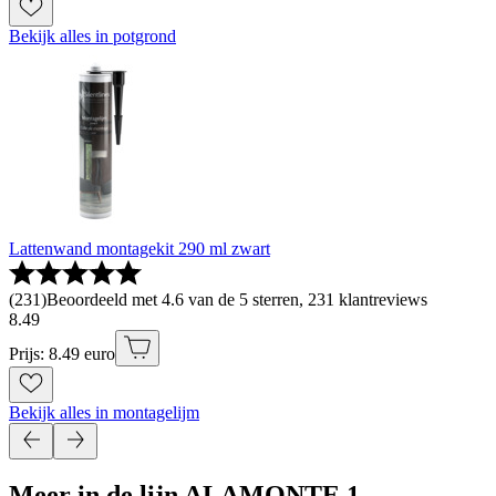
Bekijk alles in potgrond
Lattenwand montagekit 290 ml zwart
(
231
)
Beoordeeld met 4.6 van de 5 sterren, 231 klantreviews
8
.
49
Prijs: 8.49 euro
Bekijk alles in montagelijm
Meer in de lijn ALAMONTE 1