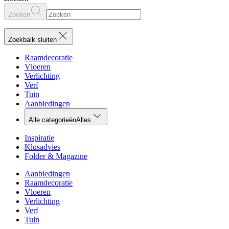
Zoeken
Zoekbalk sluiten
Raamdecoratie
Vloeren
Verlichting
Verf
Tuin
Aanbiedingen
Alle categorieën
Alles
Inspiratie
Klusadvies
Folder & Magazine
Aanbiedingen
Raamdecoratie
Vloeren
Verlichting
Verf
Tuin