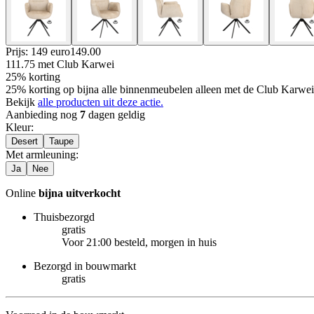
Prijs: 149 euro
149
.
00
111.75
met Club Karwei
25% korting
25% korting op bijna alle binnenmeubelen alleen met de Club Karwei 
Bekijk
alle producten uit deze actie.
Aanbieding nog
7
dagen geldig
Kleur
:
Desert
Taupe
Met armleuning
:
Ja
Nee
Online
bijna uitverkocht
Thuisbezorgd
gratis
Voor 21:00 besteld, morgen in huis
Bezorgd in bouwmarkt
gratis