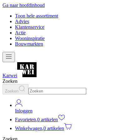
Ga naar hoofdinhoud
Toon hele assortiment
Advies
Klantenservice
Actie
Wooninspiratie
Bouwmarkten
Karwei
Zoeken
Zoeken
Inloggen
Favorieten
,
0 artikelen
Winkelwagen
,
0 artikelen
Zoeken