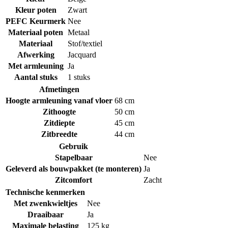
Kleur poten
Zwart
PEFC Keurmerk
Nee
Materiaal poten
Metaal
Materiaal
Stof/textiel
Afwerking
Jacquard
Met armleuning
Ja
Aantal stuks
1 stuks
Afmetingen
Hoogte armleuning vanaf vloer
68 cm
Zithoogte
50 cm
Zitdiepte
45 cm
Zitbreedte
44 cm
Gebruik
Stapelbaar
Nee
Geleverd als bouwpakket (te monteren)
Ja
Zitcomfort
Zacht
Technische kenmerken
Met zwenkwieltjes
Nee
Draaibaar
Ja
Maximale belasting
125 kg