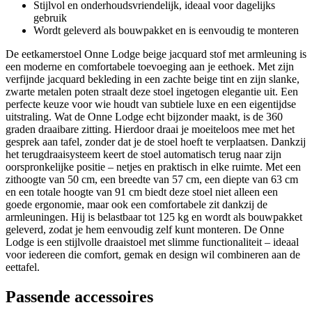
Stijlvol en onderhoudsvriendelijk, ideaal voor dagelijks
gebruik
Wordt geleverd als bouwpakket en is eenvoudig te monteren
De eetkamerstoel Onne Lodge beige jacquard stof met armleuning is
een moderne en comfortabele toevoeging aan je eethoek. Met zijn
verfijnde jacquard bekleding in een zachte beige tint en zijn slanke,
zwarte metalen poten straalt deze stoel ingetogen elegantie uit. Een
perfecte keuze voor wie houdt van subtiele luxe en een eigentijdse
uitstraling. Wat de Onne Lodge echt bijzonder maakt, is de 360
graden draaibare zitting. Hierdoor draai je moeiteloos mee met het
gesprek aan tafel, zonder dat je de stoel hoeft te verplaatsen. Dankzij
het terugdraaisysteem keert de stoel automatisch terug naar zijn
oorspronkelijke positie – netjes en praktisch in elke ruimte. Met een
zithoogte van 50 cm, een breedte van 57 cm, een diepte van 63 cm
en een totale hoogte van 91 cm biedt deze stoel niet alleen een
goede ergonomie, maar ook een comfortabele zit dankzij de
armleuningen. Hij is belastbaar tot 125 kg en wordt als bouwpakket
geleverd, zodat je hem eenvoudig zelf kunt monteren. De Onne
Lodge is een stijlvolle draaistoel met slimme functionaliteit – ideaal
voor iedereen die comfort, gemak en design wil combineren aan de
eettafel.
Passende accessoires