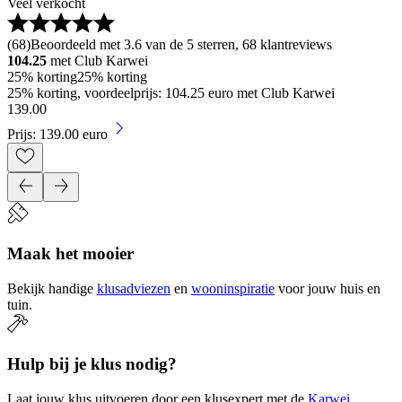
Veel verkocht
(
68
)
Beoordeeld met 3.6 van de 5 sterren, 68 klantreviews
104.25
met Club Karwei
25% korting
25% korting
25% korting, voordeelprijs: 104.25 euro met Club Karwei
139
.
00
Prijs: 139.00 euro
Maak het mooier
Bekijk handige
klusadviezen
en
wooninspiratie
voor jouw huis en
tuin.
Hulp bij je klus nodig?
Laat jouw klus uitvoeren door een klusexpert met de
Karwei