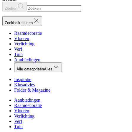
Zoeken
Zoekbalk sluiten
Raamdecoratie
Vloeren
Verlichting
Verf
Tuin
Aanbiedingen
Alle categorieën
Alles
Inspiratie
Klusadvies
Folder & Magazine
Aanbiedingen
Raamdecoratie
Vloeren
Verlichting
Verf
Tuin