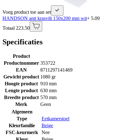
Voeg product toe aan set
HANDSON anti krasvilt 150x200 mm wit
+ 5.09
Totaal 223.50
Specificaties
Product
Productnummer
353722
EAN
8711297141469
Gewicht product
1080 gr
Hoogte product
910 mm
Lengte product
630 mm
Breedte product
570 mm
Merk
Geen
Algemeen
Type
Eetkamerstoel
Kleurfamilie
Beige
FSC-keurmerk
Nee
Kleur
Beige