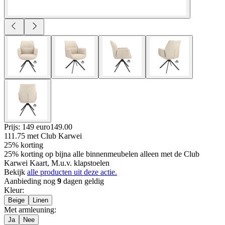
Prijs: 149 euro
149
.
00
111.75
met Club Karwei
25% korting
25% korting op bijna alle binnenmeubelen alleen met de Club
Karwei Kaart, M.u.v. klapstoelen
Bekijk
alle producten uit deze actie.
Aanbieding nog
9
dagen geldig
Kleur
:
Beige
Linen
Met armleuning
:
Ja
Nee