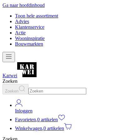
Ga naar hoofdinhoud
Toon hele assortiment
Advies
Klantenservice
Actie
Wooninspiratie
Bouwmarkten
Karwei
Zoeken
Zoeken
Inloggen
Favorieten
,
0 artikelen
Winkelwagen
,
0 artikelen
Zoeken