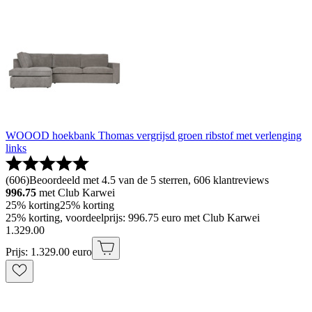
WOOOD hoekbank Thomas vergrijsd groen ribstof met verlenging
links
(
606
)
Beoordeeld met 4.5 van de 5 sterren, 606 klantreviews
996.75
met Club Karwei
25% korting
25% korting
25% korting, voordeelprijs: 996.75 euro met Club Karwei
1
.
329
.
00
Prijs: 1.329.00 euro