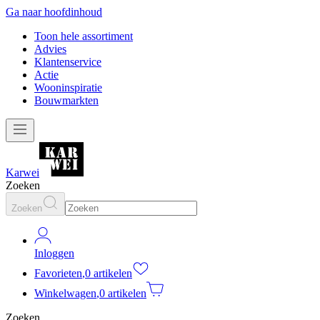
Ga naar hoofdinhoud
Toon hele assortiment
Advies
Klantenservice
Actie
Wooninspiratie
Bouwmarkten
Karwei
Zoeken
Zoeken
Inloggen
Favorieten
,
0 artikelen
Winkelwagen
,
0 artikelen
Zoeken