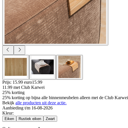
Prijs: 15.99 euro
15
.
99
11.99
met Club Karwei
25% korting
25% korting op bijna alle binnenmeubelen alleen met de Club Karwei 
Bekijk
alle producten uit deze actie.
Aanbieding t/m 16-08-2026
Kleur
:
Eiken
Rustiek eiken
Zwart