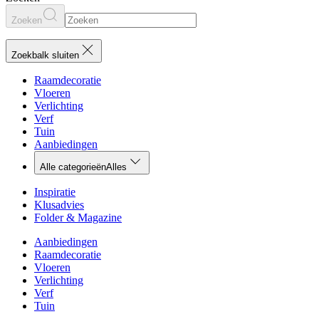
Zoeken
Zoekbalk sluiten
Raamdecoratie
Vloeren
Verlichting
Verf
Tuin
Aanbiedingen
Alle categorieën
Alles
Inspiratie
Klusadvies
Folder & Magazine
Aanbiedingen
Raamdecoratie
Vloeren
Verlichting
Verf
Tuin