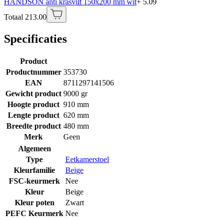
HANDSON anti krasvilt 150x200 mm wit
+ 5.09
Totaal 213.00
Specificaties
Product
Productnummer
353730
EAN
8711297141506
Gewicht product
9000 gr
Hoogte product
910 mm
Lengte product
620 mm
Breedte product
480 mm
Merk
Geen
Algemeen
Type
Eetkamerstoel
Kleurfamilie
Beige
FSC-keurmerk
Nee
Kleur
Beige
Kleur poten
Zwart
PEFC Keurmerk
Nee