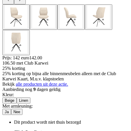
Prijs: 142 euro
142
.
00
106.50
met Club Karwei
25% korting
25% korting op bijna alle binnenmeubelen alleen met de Club
Karwei Kaart, M.u.v. klapstoelen
Bekijk
alle producten uit deze actie.
Aanbieding nog
9
dagen geldig
Kleur
:
Beige
Linen
Met armleuning
:
Ja
Nee
Dit product wordt niet thuis bezorgd