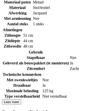
Materiaal poten
Metaal
Materiaal
Stof/textiel
Afwerking
Jacquard
Met armleuning
Nee
Aantal stuks
1 stuks
Afmetingen
Zithoogte
51 cm
Zitdiepte
44 cm
Zitbreedte
48 cm
Gebruik
Stapelbaar
Nee
Geleverd als bouwpakket (te monteren)
Ja
Zitcomfort
Zacht
Technische kenmerken
Met zwenkwieltjes
Nee
Draaibaar
Ja
Maximale belasting
125 kg
Type verstelbaarheid
Niet verstelbaar
Lees meer