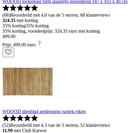
WOOOD lockerkast Stijn staalgrijs grenenhout 187 x 103 x 40 cm
(
68
)
Beoordeeld met 4.0 van de 5 sterren, 68 klantreviews
324.35
met korting
35% korting
35% korting
35% korting, voordeelprijs: 324.35 euro met korting
499
.
00
Prijs: 499.00 euro
WOOOD dienblad armleuning rustiek eiken
(
52
)
Beoordeeld met 4.3 van de 5 sterren, 52 klantreviews
11.99
met Club Karwei