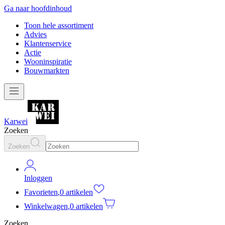
Ga naar hoofdinhoud
Toon hele assortiment
Advies
Klantenservice
Actie
Wooninspiratie
Bouwmarkten
Karwei
Zoeken
Zoeken
Inloggen
Favorieten
,
0 artikelen
Winkelwagen
,
0 artikelen
Zoeken