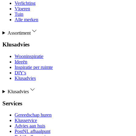
Verlichting
Vloeren
Tuin
Alle merken
Assortiment
Klusadvies
Wooninspiratie
Ideeën
Inspiratie per ruimte
DIY's
Klusadvies
Klusadvies
Services
Gereedschap huren
Klusservice
Advies aan huis
PostNL afhaalpunt