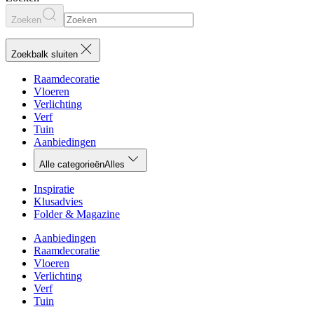
Zoeken
Zoekbalk sluiten
Raamdecoratie
Vloeren
Verlichting
Verf
Tuin
Aanbiedingen
Alle categorieën
Alles
Inspiratie
Klusadvies
Folder & Magazine
Aanbiedingen
Raamdecoratie
Vloeren
Verlichting
Verf
Tuin