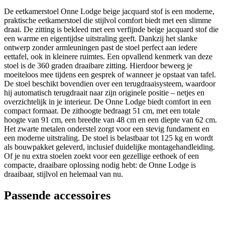
De eetkamerstoel Onne Lodge beige jacquard stof is een moderne,
praktische eetkamerstoel die stijlvol comfort biedt met een slimme
draai. De zitting is bekleed met een verfijnde beige jacquard stof die
een warme en eigentijdse uitstraling geeft. Dankzij het slanke
ontwerp zonder armleuningen past de stoel perfect aan iedere
eettafel, ook in kleinere ruimtes. Een opvallend kenmerk van deze
stoel is de 360 graden draaibare zitting. Hierdoor beweeg je
moeiteloos mee tijdens een gesprek of wanneer je opstaat van tafel.
De stoel beschikt bovendien over een terugdraaisysteem, waardoor
hij automatisch terugdraait naar zijn originele positie – netjes en
overzichtelijk in je interieur. De Onne Lodge biedt comfort in een
compact formaat. De zithoogte bedraagt 51 cm, met een totale
hoogte van 91 cm, een breedte van 48 cm en een diepte van 62 cm.
Het zwarte metalen onderstel zorgt voor een stevig fundament en
een moderne uitstraling. De stoel is belastbaar tot 125 kg en wordt
als bouwpakket geleverd, inclusief duidelijke montagehandleiding.
Of je nu extra stoelen zoekt voor een gezellige eethoek of een
compacte, draaibare oplossing nodig hebt: de Onne Lodge is
draaibaar, stijlvol en helemaal van nu.
Passende accessoires