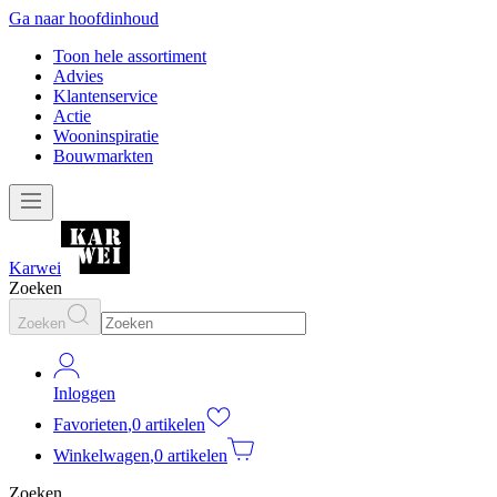
Ga naar hoofdinhoud
Toon hele assortiment
Advies
Klantenservice
Actie
Wooninspiratie
Bouwmarkten
Karwei
Zoeken
Zoeken
Inloggen
Favorieten
,
0 artikelen
Winkelwagen
,
0 artikelen
Zoeken