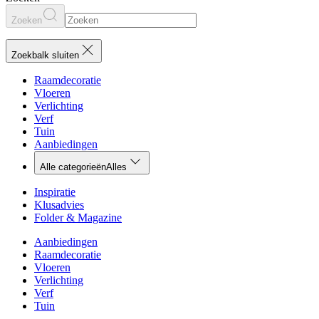
Zoeken
Zoekbalk sluiten
Raamdecoratie
Vloeren
Verlichting
Verf
Tuin
Aanbiedingen
Alle categorieën
Alles
Inspiratie
Klusadvies
Folder & Magazine
Aanbiedingen
Raamdecoratie
Vloeren
Verlichting
Verf
Tuin