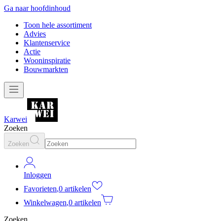
Ga naar hoofdinhoud
Toon hele assortiment
Advies
Klantenservice
Actie
Wooninspiratie
Bouwmarkten
Karwei
Zoeken
Zoeken
Inloggen
Favorieten
,
0 artikelen
Winkelwagen
,
0 artikelen
Zoeken