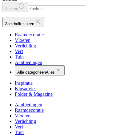
Zoeken
Zoekbalk sluiten
Raamdecoratie
Vloeren
Verlichting
Verf
Tuin
Aanbiedingen
Alle categorieën
Alles
Inspiratie
Klusadvies
Folder & Magazine
Aanbiedingen
Raamdecoratie
Vloeren
Verlichting
Verf
Tuin