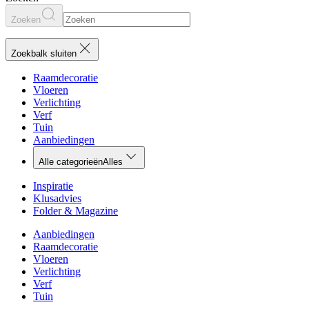
Zoeken
Zoekbalk sluiten
Raamdecoratie
Vloeren
Verlichting
Verf
Tuin
Aanbiedingen
Alle categorieën
Alles
Inspiratie
Klusadvies
Folder & Magazine
Aanbiedingen
Raamdecoratie
Vloeren
Verlichting
Verf
Tuin