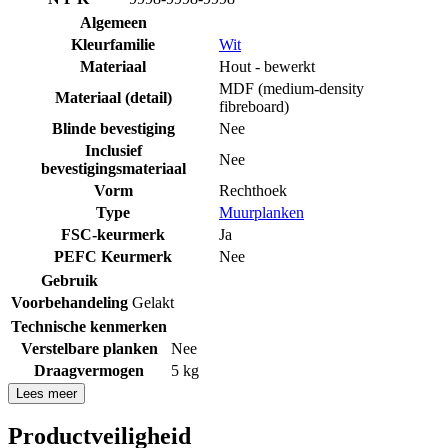
Algemeen
Kleurfamilie
Wit
Materiaal
Hout - bewerkt
MDF (medium-density
Materiaal (detail)
fibreboard)
Blinde bevestiging
Nee
Inclusief
Nee
bevestigingsmateriaal
Vorm
Rechthoek
Type
Muurplanken
FSC-keurmerk
Ja
PEFC Keurmerk
Nee
Gebruik
Voorbehandeling
Gelakt
Technische kenmerken
Verstelbare planken
Nee
Draagvermogen
5 kg
Lees meer
Productveiligheid