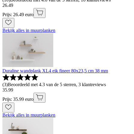
26
.
49
Prijs: 26.49 euro
Bekijk alles in muurplanken
Duraline wandplank XL4 eik fineer 80x23,5 cm 38 mm
(
3
)
Beoordeeld met 4.3 van de 5 sterren, 3 klantreviews
35
.
99
Prijs: 35.99 euro
Bekijk alles in muurplanken