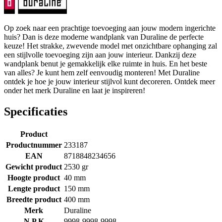
Op zoek naar een prachtige toevoeging aan jouw modern ingerichte
huis? Dan is deze moderne wandplank van Duraline de perfecte
keuze! Het strakke, zwevende model met onzichtbare ophanging zal
een stijlvolle toevoeging zijn aan jouw interieur. Dankzij deze
wandplank benut je gemakkelijk elke ruimte in huis. En het beste
van alles? Je kunt hem zelf eenvoudig monteren! Met Duraline
ontdek je hoe je jouw interieur stijlvol kunt decoreren. Ontdek meer
onder het merk Duraline en laat je inspireren!
Specificaties
Product
Productnummer
233187
EAN
8718848234656
Gewicht product
2530 gr
Hoogte product
40 mm
Lengte product
150 mm
Breedte product
400 mm
Merk
Duraline
N P K
9998-9998-9998