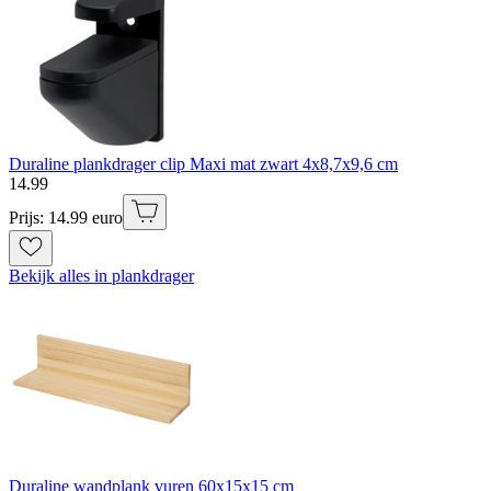
Duraline plankdrager clip Maxi mat zwart 4x8,7x9,6 cm
14
.
99
Prijs: 14.99 euro
Bekijk alles in plankdrager
Duraline wandplank vuren 60x15x15 cm