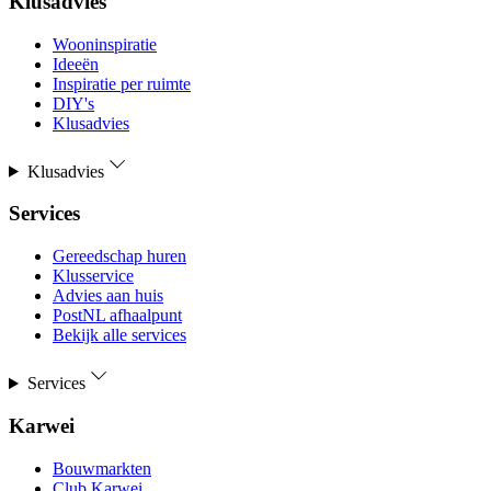
Klusadvies
Wooninspiratie
Ideeën
Inspiratie per ruimte
DIY's
Klusadvies
Klusadvies
Services
Gereedschap huren
Klusservice
Advies aan huis
PostNL afhaalpunt
Bekijk alle services
Services
Karwei
Bouwmarkten
Club Karwei