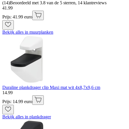
(
14
)
Beoordeeld met 3.8 van de 5 sterren, 14 klantreviews
41
.
99
Prijs: 41.99 euro
Bekijk alles in muurplanken
Duraline plankdrager clip Maxi mat wit 4x8,7x9,6 cm
14
.
99
Prijs: 14.99 euro
Bekijk alles in plankdrager